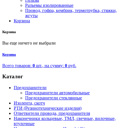
Гильзы
Разъемы изолированные
Провод, гофра, кембрик, термотрубка, стяжки,
жгуты
Корзина
Корзина
Вы еще ничего не выбрали
Корзина
Всего товаров:
0
шт., на сумму:
0
руб.
Каталог
Предохранители
Предохранители автомобильные
Предохранители стеклянные
Изолента, скотч
РТИ (Резинотехнические изделия)
Ответвители провода, предохранителя
Наконечники кольцевые, ТМЛ, свечные, вилочные,
втулочные