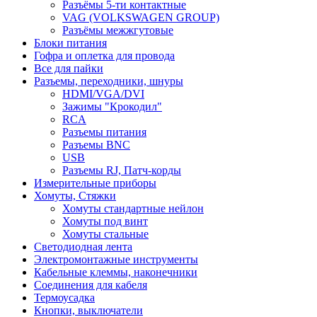
Разъёмы 5-ти контактные
VAG (VOLKSWAGEN GROUP)
Разъёмы межжгутовые
Блоки питания
Гофра и оплетка для провода
Все для пайки
Разъемы, переходники, шнуры
HDMI/VGA/DVI
Зажимы "Крокодил"
RCA
Разъемы питания
Разъемы BNC
USB
Разъемы RJ, Патч-корды
Измерительные приборы
Хомуты, Стяжки
Хомуты стандартные нейлон
Хомуты под винт
Хомуты стальные
Светодиодная лента
Электромонтажные инструменты
Кабельные клеммы, наконечники
Соединения для кабеля
Термоусадка
Кнопки, выключатели