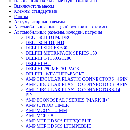
Наконечники кольцевые Hyundai-Kia и т.п.
Выключатель массы
Клеммы стандартные
Гильзы
Аккумуляторные клеммы
Автомобильные пины (pin), контакты, клеммы
Автомобильные разъемы, колодки, патроны
DEUTSCH DTM, DRC
DEUTSCH DT, HD
DELPHI SERIES 630
DELPHI METRI-PACK SERIES 150
DELPHI GT150.GT280
DELPHI FCI
DELPHI 280 METRI PACK
DELPHI "WEATHER-PACK"
AMP CIRCULAR PLASTIC CONNECTORS- 4 PIN
AMP CIRCULAR PLASTIC CONNECTORS- 9 PIN
AMP CIRCULAR PLASTIC CONNECTORS-14
PIN
AMP ECONOSEAL J SERIES [MARK II+]
AMP JUNIOR TIMER
AMP MCON 1.2 MM
AMP MCP 2.8
AMP MCP HDSCS ГНЕЗДОВЫЕ
AMP MCP HDSCS ШТЫРЕВЫЕ