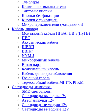
Тумблеры
Клавишные выключатели
Тактовые кнопки
Кнопки без фиксации
Кнопки с фиксацией
Микропереключатели (концевкики)
Кабель, провод
Монтажный кабель ПГВА, ПВ-3(ПуГВ)
ПВС
Акустический кабель
ШВВП
ВВГнг
NYM-J
Микрофонный кабель
Витая пара
Коаксиальный кабель
Кабель для видеонаблюдения
Греющий кабель
Термостойкий кабель МГТФ, РГКМ
Светодиоды, лампочки
SMD светодиоды
Светодиоды выводные 3v
Автолампочки 12v
Светодиодные модули 12v
Светодиоды выводные 12V