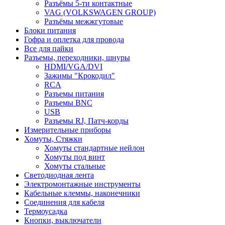
Разъёмы 5-ти контактные
VAG (VOLKSWAGEN GROUP)
Разъёмы межжгутовые
Блоки питания
Гофра и оплетка для провода
Все для пайки
Разъемы, переходники, шнуры
HDMI/VGA/DVI
Зажимы "Крокодил"
RCA
Разъемы питания
Разъемы BNC
USB
Разъемы RJ, Патч-корды
Измерительные приборы
Хомуты, Стяжки
Хомуты стандартные нейлон
Хомуты под винт
Хомуты стальные
Светодиодная лента
Электромонтажные инструменты
Кабельные клеммы, наконечники
Соединения для кабеля
Термоусадка
Кнопки, выключатели