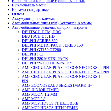
Наконечники кольцевые Hyundai-Kia и т.п.
Выключатель массы
Клеммы стандартные
Гильзы
Аккумуляторные клеммы
Автомобильные пины (pin), контакты, клеммы
Автомобильные разъемы, колодки, патроны
DEUTSCH DTM, DRC
DEUTSCH DT, HD
DELPHI SERIES 630
DELPHI METRI-PACK SERIES 150
DELPHI GT150.GT280
DELPHI FCI
DELPHI 280 METRI PACK
DELPHI "WEATHER-PACK"
AMP CIRCULAR PLASTIC CONNECTORS- 4 PIN
AMP CIRCULAR PLASTIC CONNECTORS- 9 PIN
AMP CIRCULAR PLASTIC CONNECTORS-14
PIN
AMP ECONOSEAL J SERIES [MARK II+]
AMP JUNIOR TIMER
AMP MCON 1.2 MM
AMP MCP 2.8
AMP MCP HDSCS ГНЕЗДОВЫЕ
AMP MCP HDSCS ШТЫРЕВЫЕ