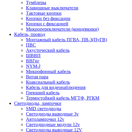
Тумблеры
Клавишные выключатели
Тактовые кнопки
Кнопки без фиксации
Кнопки с фиксацией
Микропереключатели (концевкики)
Кабель, провод
Монтажный кабель ПГВА, ПВ-3(ПуГВ)
ПВС
Акустический кабель
ШВВП
ВВГнг
NYM-J
Микрофонный кабель
Витая пара
Коаксиальный кабель
Кабель для видеонаблюдения
Греющий кабель
Термостойкий кабель МГТФ, РГКМ
Светодиоды, лампочки
SMD светодиоды
Светодиоды выводные 3v
Автолампочки 12v
Светодиодные модули 12v
Светодиоды выводные 12V