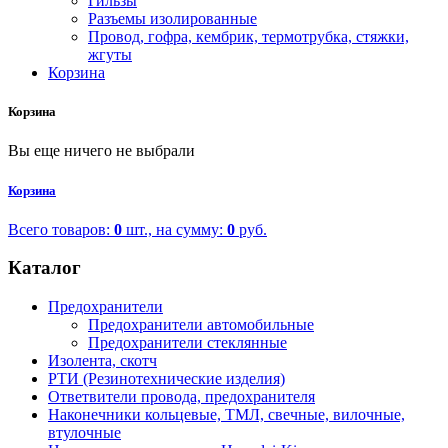
Гильзы
Разъемы изолированные
Провод, гофра, кембрик, термотрубка, стяжки,
жгуты
Корзина
Корзина
Вы еще ничего не выбрали
Корзина
Всего товаров:
0
шт., на сумму:
0
руб.
Каталог
Предохранители
Предохранители автомобильные
Предохранители стеклянные
Изолента, скотч
РТИ (Резинотехнические изделия)
Ответвители провода, предохранителя
Наконечники кольцевые, ТМЛ, свечные, вилочные,
втулочные