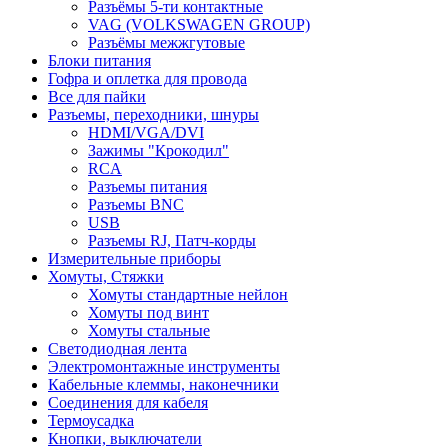
Разъёмы 5-ти контактные
VAG (VOLKSWAGEN GROUP)
Разъёмы межжгутовые
Блоки питания
Гофра и оплетка для провода
Все для пайки
Разъемы, переходники, шнуры
HDMI/VGA/DVI
Зажимы "Крокодил"
RCA
Разъемы питания
Разъемы BNC
USB
Разъемы RJ, Патч-корды
Измерительные приборы
Хомуты, Стяжки
Хомуты стандартные нейлон
Хомуты под винт
Хомуты стальные
Светодиодная лента
Электромонтажные инструменты
Кабельные клеммы, наконечники
Соединения для кабеля
Термоусадка
Кнопки, выключатели