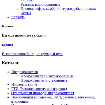
Гильзы
Разъемы изолированные
Провод, гофра, кембрик, термотрубка, стяжки,
жгуты
Корзина
Корзина
Вы еще ничего не выбрали
Корзина
Всего товаров:
0
шт., на сумму:
0
руб.
Каталог
Предохранители
Предохранители автомобильные
Предохранители стеклянные
Изолента, скотч
РТИ (Резинотехнические изделия)
Ответвители провода, предохранителя
Наконечники кольцевые, ТМЛ, свечные, вилочные,
втулочные