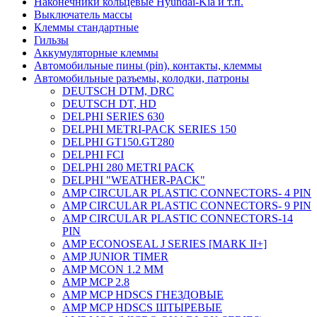
Наконечники кольцевые Hyundai-Kia и т.п.
Выключатель массы
Клеммы стандартные
Гильзы
Аккумуляторные клеммы
Автомобильные пины (pin), контакты, клеммы
Автомобильные разъемы, колодки, патроны
DEUTSCH DTM, DRC
DEUTSCH DT, HD
DELPHI SERIES 630
DELPHI METRI-PACK SERIES 150
DELPHI GT150.GT280
DELPHI FCI
DELPHI 280 METRI PACK
DELPHI "WEATHER-PACK"
AMP CIRCULAR PLASTIC CONNECTORS- 4 PIN
AMP CIRCULAR PLASTIC CONNECTORS- 9 PIN
AMP CIRCULAR PLASTIC CONNECTORS-14
PIN
AMP ECONOSEAL J SERIES [MARK II+]
AMP JUNIOR TIMER
AMP MCON 1.2 MM
AMP MCP 2.8
AMP MCP HDSCS ГНЕЗДОВЫЕ
AMP MCP HDSCS ШТЫРЕВЫЕ