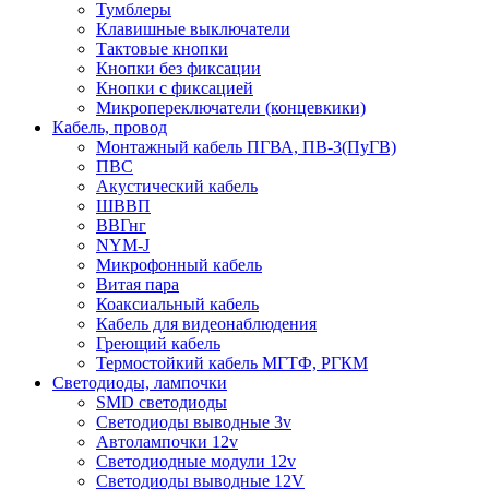
Тумблеры
Клавишные выключатели
Тактовые кнопки
Кнопки без фиксации
Кнопки с фиксацией
Микропереключатели (концевкики)
Кабель, провод
Монтажный кабель ПГВА, ПВ-3(ПуГВ)
ПВС
Акустический кабель
ШВВП
ВВГнг
NYM-J
Микрофонный кабель
Витая пара
Коаксиальный кабель
Кабель для видеонаблюдения
Греющий кабель
Термостойкий кабель МГТФ, РГКМ
Светодиоды, лампочки
SMD светодиоды
Светодиоды выводные 3v
Автолампочки 12v
Светодиодные модули 12v
Светодиоды выводные 12V