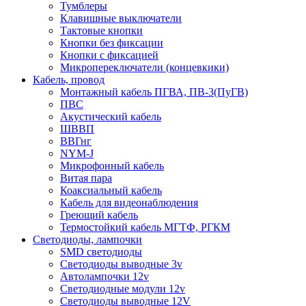
Тумблеры
Клавишные выключатели
Тактовые кнопки
Кнопки без фиксации
Кнопки с фиксацией
Микропереключатели (концевкики)
Кабель, провод
Монтажный кабель ПГВА, ПВ-3(ПуГВ)
ПВС
Акустический кабель
ШВВП
ВВГнг
NYM-J
Микрофонный кабель
Витая пара
Коаксиальный кабель
Кабель для видеонаблюдения
Греющий кабель
Термостойкий кабель МГТФ, РГКМ
Светодиоды, лампочки
SMD светодиоды
Светодиоды выводные 3v
Автолампочки 12v
Светодиодные модули 12v
Светодиоды выводные 12V