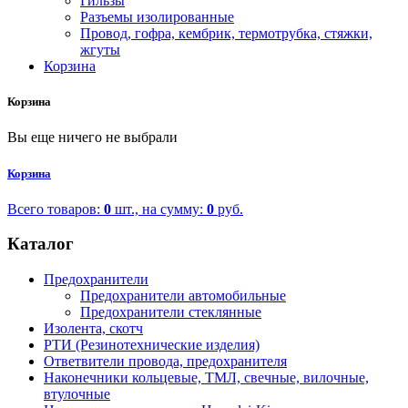
Гильзы
Разъемы изолированные
Провод, гофра, кембрик, термотрубка, стяжки,
жгуты
Корзина
Корзина
Вы еще ничего не выбрали
Корзина
Всего товаров:
0
шт., на сумму:
0
руб.
Каталог
Предохранители
Предохранители автомобильные
Предохранители стеклянные
Изолента, скотч
РТИ (Резинотехнические изделия)
Ответвители провода, предохранителя
Наконечники кольцевые, ТМЛ, свечные, вилочные,
втулочные