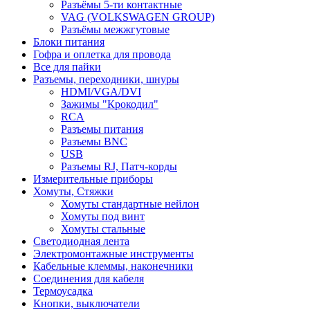
Разъёмы 5-ти контактные
VAG (VOLKSWAGEN GROUP)
Разъёмы межжгутовые
Блоки питания
Гофра и оплетка для провода
Все для пайки
Разъемы, переходники, шнуры
HDMI/VGA/DVI
Зажимы "Крокодил"
RCA
Разъемы питания
Разъемы BNC
USB
Разъемы RJ, Патч-корды
Измерительные приборы
Хомуты, Стяжки
Хомуты стандартные нейлон
Хомуты под винт
Хомуты стальные
Светодиодная лента
Электромонтажные инструменты
Кабельные клеммы, наконечники
Соединения для кабеля
Термоусадка
Кнопки, выключатели