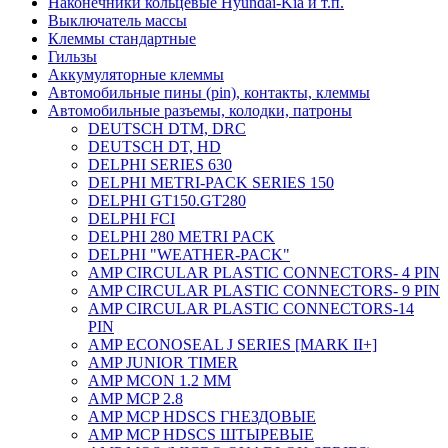
Наконечники кольцевые Hyundai-Kia и т.п.
Выключатель массы
Клеммы стандартные
Гильзы
Аккумуляторные клеммы
Автомобильные пины (pin), контакты, клеммы
Автомобильные разъемы, колодки, патроны
DEUTSCH DTM, DRC
DEUTSCH DT, HD
DELPHI SERIES 630
DELPHI METRI-PACK SERIES 150
DELPHI GT150.GT280
DELPHI FCI
DELPHI 280 METRI PACK
DELPHI "WEATHER-PACK"
AMP CIRCULAR PLASTIC CONNECTORS- 4 PIN
AMP CIRCULAR PLASTIC CONNECTORS- 9 PIN
AMP CIRCULAR PLASTIC CONNECTORS-14
PIN
AMP ECONOSEAL J SERIES [MARK II+]
AMP JUNIOR TIMER
AMP MCON 1.2 MM
AMP MCP 2.8
AMP MCP HDSCS ГНЕЗДОВЫЕ
AMP MCP HDSCS ШТЫРЕВЫЕ