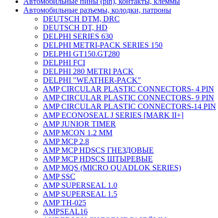
Автомобильные пины (pin), контакты, клеммы
Автомобильные разъемы, колодки, патроны
DEUTSCH DTM, DRC
DEUTSCH DT, HD
DELPHI SERIES 630
DELPHI METRI-PACK SERIES 150
DELPHI GT150.GT280
DELPHI FCI
DELPHI 280 METRI PACK
DELPHI "WEATHER-PACK"
AMP CIRCULAR PLASTIC CONNECTORS- 4 PIN
AMP CIRCULAR PLASTIC CONNECTORS- 9 PIN
AMP CIRCULAR PLASTIC CONNECTORS-14 PIN
AMP ECONOSEAL J SERIES [MARK II+]
AMP JUNIOR TIMER
AMP MCON 1.2 MM
AMP MCP 2.8
AMP MCP HDSCS ГНЕЗДОВЫЕ
AMP MCP HDSCS ШТЫРЕВЫЕ
AMP MQS (MICRO QUADLOK SERIES)
AMP SSC
AMP SUPERSEAL 1.0
AMP SUPERSEAL 1.5
AMP ТН-025
AMPSEAL16