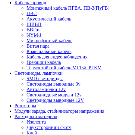
Кабель, провод
Монтажный кабель ПГВА, ПВ-3(ПуГВ)
ПВС
Акустический кабель
ШВВП
ВВГнг
NYM-J
Микрофонный кабель
Витая пара
Коаксиальный кабель
Кабель для видеонаблюдения
Греющий кабель
Термостойкий кабель МГТФ, РГКМ
Светодиоды, лампочки
SMD светодиоды
Светодиоды выводные 3v
Автолампочки 12v
Светодиодные модули 12v
Светодиоды выводные 12V
Резисторы
Модули заряда, стабилизаторы напряжения
Расходный материал
Изолента
Двухсторонний скотч
Клей