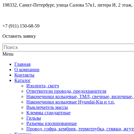
198332, Санкт-Петербург, улица Салова 57к1, литера И, 2 этаж,
electrodetaly@gmail.com
+7 (911)
150-68-59
Оставить заявку
Menu
Главная
О компании
Контакты
Каталог
Изолента, скотч
Ответвители провода, предохранителя
Наконечники кольцевые, ТМЛ, свечные, вилочные,
Наконечники кольцевые Hyundai-Kia и т.п.
Выключатель массы
Клеммы стандартные
Гильзы
Разъемы изолированные
Провод, гофра, кембрик, термотрубка, стяжки, жгу