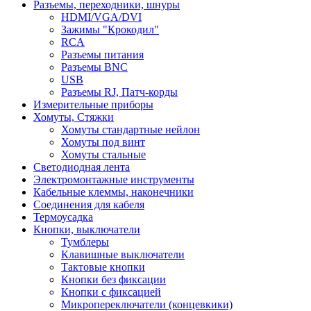
Разъемы, переходники, шнуры
HDMI/VGA/DVI
Зажимы "Крокодил"
RCA
Разъемы питания
Разъемы BNC
USB
Разъемы RJ, Патч-корды
Измерительные приборы
Хомуты, Стяжки
Хомуты стандартные нейлон
Хомуты под винт
Хомуты стальные
Светодиодная лента
Электромонтажные инструменты
Кабельные клеммы, наконечники
Соединения для кабеля
Термоусадка
Кнопки, выключатели
Тумблеры
Клавишные выключатели
Тактовые кнопки
Кнопки без фиксации
Кнопки с фиксацией
Микропереключатели (концевкики)