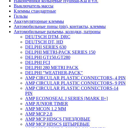
Наконечники кольцевые Hyundai-Kia и т.п.
Выключатель массы
Клеммы стандартные
Гильзы
Аккумуляторные клеммы
Автомобильные пины (pin), контакты, клеммы
Автомобильные разъемы, колодки, патроны
DEUTSCH DTM, DRC
DEUTSCH DT, HD
DELPHI SERIES 630
DELPHI METRI-PACK SERIES 150
DELPHI GT150.GT280
DELPHI FCI
DELPHI 280 METRI PACK
DELPHI "WEATHER-PACK"
AMP CIRCULAR PLASTIC CONNECTORS- 4 PIN
AMP CIRCULAR PLASTIC CONNECTORS- 9 PIN
AMP CIRCULAR PLASTIC CONNECTORS-14
PIN
AMP ECONOSEAL J SERIES [MARK II+]
AMP JUNIOR TIMER
AMP MCON 1.2 MM
AMP MCP 2.8
AMP MCP HDSCS ГНЕЗДОВЫЕ
AMP MCP HDSCS ШТЫРЕВЫЕ