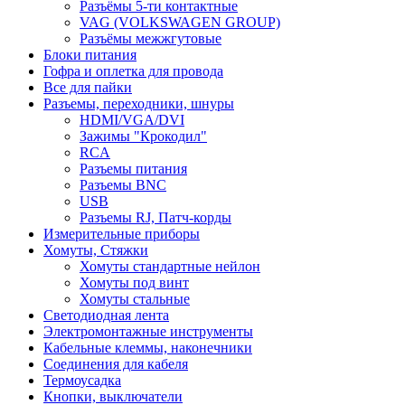
Разъёмы 5-ти контактные
VAG (VOLKSWAGEN GROUP)
Разъёмы межжгутовые
Блоки питания
Гофра и оплетка для провода
Все для пайки
Разъемы, переходники, шнуры
HDMI/VGA/DVI
Зажимы "Крокодил"
RCA
Разъемы питания
Разъемы BNC
USB
Разъемы RJ, Патч-корды
Измерительные приборы
Хомуты, Стяжки
Хомуты стандартные нейлон
Хомуты под винт
Хомуты стальные
Светодиодная лента
Электромонтажные инструменты
Кабельные клеммы, наконечники
Соединения для кабеля
Термоусадка
Кнопки, выключатели