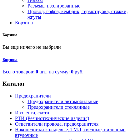
Гильзы
Разъемы изолированные
Провод, гофра, кембрик, термотрубка, стяжки,
жгуты
Корзина
Корзина
Вы еще ничего не выбрали
Корзина
Всего товаров:
0
шт., на сумму:
0
руб.
Каталог
Предохранители
Предохранители автомобильные
Предохранители стеклянные
Изолента, скотч
РТИ (Резинотехнические изделия)
Ответвители провода, предохранителя
Наконечники кольцевые, ТМЛ, свечные, вилочные,
втулочные