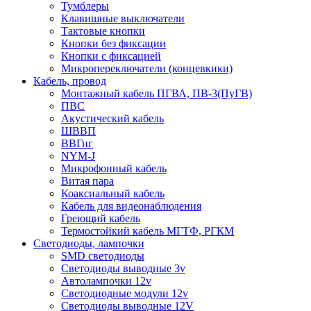
Тумблеры
Клавишные выключатели
Тактовые кнопки
Кнопки без фиксации
Кнопки с фиксацией
Микропереключатели (концевкики)
Кабель, провод
Монтажный кабель ПГВА, ПВ-3(ПуГВ)
ПВС
Акустический кабель
ШВВП
ВВГнг
NYM-J
Микрофонный кабель
Витая пара
Коаксиальный кабель
Кабель для видеонаблюдения
Греющий кабель
Термостойкий кабель МГТФ, РГКМ
Светодиоды, лампочки
SMD светодиоды
Светодиоды выводные 3v
Автолампочки 12v
Светодиодные модули 12v
Светодиоды выводные 12V