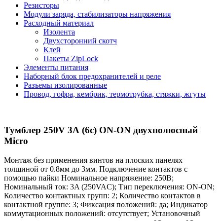
Резисторы
Модули заряда, стабилизаторы напряжения
Расходный материал
Изолента
Двухсторонний скотч
Клей
Пакеты ZipLock
Элементы питания
Наборный блок предохранителей и реле
Разъемы изолированные
Провод, гофра, кембрик, термотрубка, стяжки, жгуты
Тумблер 250V 3А (6c) ON-ON двухполюсный
Micro
Монтаж без применения винтов на плоских панелях
толщиной от 0.8мм до 3мм. Подключение контактов с
помощью пайки Номинальное напряжение: 250В;
Номинальный ток: 3A (250VAC); Тип переключения: ON-ON;
Количество контактных групп: 2; Количество контактов в
контактной группе: 3; Фиксация положений: да; Индикатор
коммутационных положений: отсутствует; Установочный