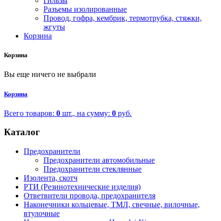
Гильзы
Разъемы изолированные
Провод, гофра, кембрик, термотрубка, стяжки,
жгуты
Корзина
Корзина
Вы еще ничего не выбрали
Корзина
Всего товаров:
0
шт., на сумму:
0
руб.
Каталог
Предохранители
Предохранители автомобильные
Предохранители стеклянные
Изолента, скотч
РТИ (Резинотехнические изделия)
Ответвители провода, предохранителя
Наконечники кольцевые, ТМЛ, свечные, вилочные,
втулочные