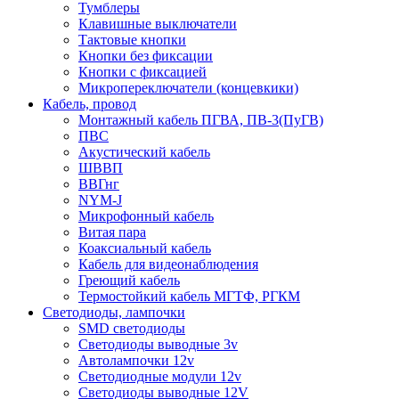
Тумблеры
Клавишные выключатели
Тактовые кнопки
Кнопки без фиксации
Кнопки с фиксацией
Микропереключатели (концевкики)
Кабель, провод
Монтажный кабель ПГВА, ПВ-3(ПуГВ)
ПВС
Акустический кабель
ШВВП
ВВГнг
NYM-J
Микрофонный кабель
Витая пара
Коаксиальный кабель
Кабель для видеонаблюдения
Греющий кабель
Термостойкий кабель МГТФ, РГКМ
Светодиоды, лампочки
SMD светодиоды
Светодиоды выводные 3v
Автолампочки 12v
Светодиодные модули 12v
Светодиоды выводные 12V