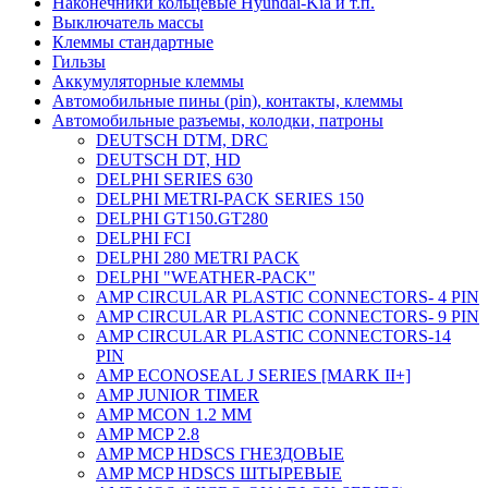
Наконечники кольцевые Hyundai-Kia и т.п.
Выключатель массы
Клеммы стандартные
Гильзы
Аккумуляторные клеммы
Автомобильные пины (pin), контакты, клеммы
Автомобильные разъемы, колодки, патроны
DEUTSCH DTM, DRC
DEUTSCH DT, HD
DELPHI SERIES 630
DELPHI METRI-PACK SERIES 150
DELPHI GT150.GT280
DELPHI FCI
DELPHI 280 METRI PACK
DELPHI "WEATHER-PACK"
AMP CIRCULAR PLASTIC CONNECTORS- 4 PIN
AMP CIRCULAR PLASTIC CONNECTORS- 9 PIN
AMP CIRCULAR PLASTIC CONNECTORS-14
PIN
AMP ECONOSEAL J SERIES [MARK II+]
AMP JUNIOR TIMER
AMP MCON 1.2 MM
AMP MCP 2.8
AMP MCP HDSCS ГНЕЗДОВЫЕ
AMP MCP HDSCS ШТЫРЕВЫЕ