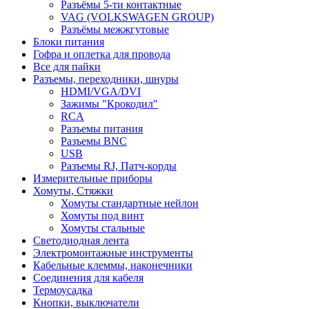
Разъёмы 5-ти контактные
VAG (VOLKSWAGEN GROUP)
Разъёмы межжгутовые
Блоки питания
Гофра и оплетка для провода
Все для пайки
Разъемы, переходники, шнуры
HDMI/VGA/DVI
Зажимы "Крокодил"
RCA
Разъемы питания
Разъемы BNC
USB
Разъемы RJ, Патч-корды
Измерительные приборы
Хомуты, Стяжки
Хомуты стандартные нейлон
Хомуты под винт
Хомуты стальные
Светодиодная лента
Электромонтажные инструменты
Кабельные клеммы, наконечники
Соединения для кабеля
Термоусадка
Кнопки, выключатели