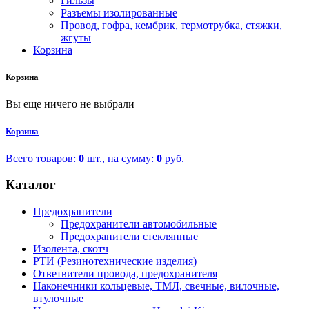
Гильзы
Разъемы изолированные
Провод, гофра, кембрик, термотрубка, стяжки,
жгуты
Корзина
Корзина
Вы еще ничего не выбрали
Корзина
Всего товаров:
0
шт., на сумму:
0
руб.
Каталог
Предохранители
Предохранители автомобильные
Предохранители стеклянные
Изолента, скотч
РТИ (Резинотехнические изделия)
Ответвители провода, предохранителя
Наконечники кольцевые, ТМЛ, свечные, вилочные,
втулочные