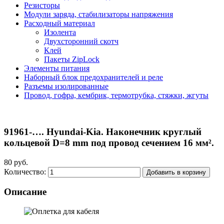
Резисторы
Модули заряда, стабилизаторы напряжения
Расходный материал
Изолента
Двухсторонний скотч
Клей
Пакеты ZipLock
Элементы питания
Наборный блок предохранителей и реле
Разъемы изолированные
Провод, гофра, кембрик, термотрубка, стяжки, жгуты
91961-…. Hyundai-Kia. Наконечник круглый
кольцевой D=8 mm под провод сечением 16 мм².
80 руб.
Количество:
Добавить в корзину
Описание