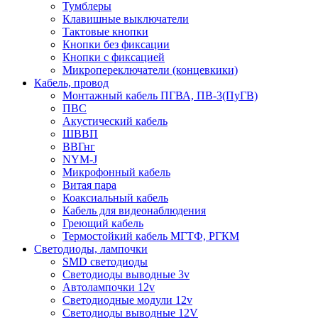
Тумблеры
Клавишные выключатели
Тактовые кнопки
Кнопки без фиксации
Кнопки с фиксацией
Микропереключатели (концевкики)
Кабель, провод
Монтажный кабель ПГВА, ПВ-3(ПуГВ)
ПВС
Акустический кабель
ШВВП
ВВГнг
NYM-J
Микрофонный кабель
Витая пара
Коаксиальный кабель
Кабель для видеонаблюдения
Греющий кабель
Термостойкий кабель МГТФ, РГКМ
Светодиоды, лампочки
SMD светодиоды
Светодиоды выводные 3v
Автолампочки 12v
Светодиодные модули 12v
Светодиоды выводные 12V