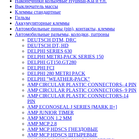
Наконечники кольцевые Hyundai-Kia и т.п.
Выключатель массы
Клеммы стандартные
Гильзы
Аккумуляторные клеммы
Автомобильные пины (pin), контакты, клеммы
Автомобильные разъемы, колодки, патроны
DEUTSCH DTM, DRC
DEUTSCH DT, HD
DELPHI SERIES 630
DELPHI METRI-PACK SERIES 150
DELPHI GT150.GT280
DELPHI FCI
DELPHI 280 METRI PACK
DELPHI "WEATHER-PACK"
AMP CIRCULAR PLASTIC CONNECTORS- 4 PIN
AMP CIRCULAR PLASTIC CONNECTORS- 9 PIN
AMP CIRCULAR PLASTIC CONNECTORS-14
PIN
AMP ECONOSEAL J SERIES [MARK II+]
AMP JUNIOR TIMER
AMP MCON 1.2 MM
AMP MCP 2.8
AMP MCP HDSCS ГНЕЗДОВЫЕ
AMP MCP HDSCS ШТЫРЕВЫЕ