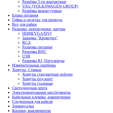
Разъёмы 5-ти контактные
VAG (VOLKSWAGEN GROUP)
Разъёмы межжгутовые
Блоки питания
Гофра и оплетка для провода
Все для пайки
Разъемы, переходники, шнуры
HDMI/VGA/DVI
Зажимы "Крокодил"
RCA
Разъемы питания
Разъемы BNC
USB
Разъемы RJ, Патч-корды
Измерительные приборы
Хомуты, Стяжки
Хомуты стандартные нейлон
Хомуты под винт
Хомуты стальные
Светодиодная лента
Электромонтажные инструменты
Кабельные клеммы, наконечники
Соединения для кабеля
Термоусадка
Кнопки, выключатели