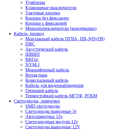
Тумблеры
Клавишные выключатели
Тактовые кнопки
Кнопки без фиксации
Кнопки с фиксацией
Микропереключатели (концевкики)
Кабель, провод
Монтажный кабель ПГВА, ПВ-3(ПуГВ)
ПВС
Акустический кабель
ШВВП
ВВГнг
NYM-J
Микрофонный кабель
Витая пара
Коаксиальный кабель
Кабель для видеонаблюдения
Греющий кабель
Термостойкий кабель МГТФ, РГКМ
Светодиоды, лампочки
SMD светодиоды
Светодиоды выводные 3v
Автолампочки 12v
Светодиодные модули 12v
Светодиоды выводные 12V