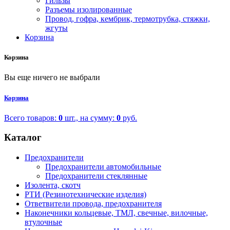
Гильзы
Разъемы изолированные
Провод, гофра, кембрик, термотрубка, стяжки,
жгуты
Корзина
Корзина
Вы еще ничего не выбрали
Корзина
Всего товаров:
0
шт., на сумму:
0
руб.
Каталог
Предохранители
Предохранители автомобильные
Предохранители стеклянные
Изолента, скотч
РТИ (Резинотехнические изделия)
Ответвители провода, предохранителя
Наконечники кольцевые, ТМЛ, свечные, вилочные,
втулочные