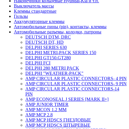
Наконечники кольцевые Hyundai-Kia и т.п.
Выключатель массы
Клеммы стандартные
Гильзы
Аккумуляторные клеммы
Автомобильные пины (pin), контакты, клеммы
Автомобильные разъемы, колодки, патроны
DEUTSCH DTM, DRC
DEUTSCH DT, HD
DELPHI SERIES 630
DELPHI METRI-PACK SERIES 150
DELPHI GT150.GT280
DELPHI FCI
DELPHI 280 METRI PACK
DELPHI "WEATHER-PACK"
AMP CIRCULAR PLASTIC CONNECTORS- 4 PIN
AMP CIRCULAR PLASTIC CONNECTORS- 9 PIN
AMP CIRCULAR PLASTIC CONNECTORS-14
PIN
AMP ECONOSEAL J SERIES [MARK II+]
AMP JUNIOR TIMER
AMP MCON 1.2 MM
AMP MCP 2.8
AMP MCP HDSCS ГНЕЗДОВЫЕ
AMP MCP HDSCS ШТЫРЕВЫЕ