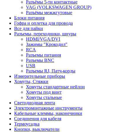
Разъёмы 5-ти контактные
VAG (VOLKSWAGEN GROUP)
Разъёмы межжгутовые
Блоки питания
Гофра и оплетка для провода
Все для пайки
Разъемы, переходники, шнуры
HDMI/VGA/DVI
Зажимы "Крокодил"
RCA
Разъемы питания
Разъемы BNC
USB
Разъемы RJ, Патч-корды
Измерительные приборы
Хомуты, Стяжки
Хомуты стандартные нейлон
Хомуты под винт
Хомуты стальные
Светодиодная лента
Электромонтажные инструменты
Кабельные клеммы, наконечники
Соединения для кабеля
Термоусадка
Кнопки, выключатели