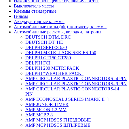
Наконечники кольцевые Hyundai-Kia и т.п.
Выключатель массы
Клеммы стандартные
Гильзы
Аккумуляторные клеммы
Автомобильные пины (pin), контакты, клеммы
Автомобильные разъемы, колодки, патроны
DEUTSCH DTM, DRC
DEUTSCH DT, HD
DELPHI SERIES 630
DELPHI METRI-PACK SERIES 150
DELPHI GT150.GT280
DELPHI FCI
DELPHI 280 METRI PACK
DELPHI "WEATHER-PACK"
AMP CIRCULAR PLASTIC CONNECTORS- 4 PIN
AMP CIRCULAR PLASTIC CONNECTORS- 9 PIN
AMP CIRCULAR PLASTIC CONNECTORS-14
PIN
AMP ECONOSEAL J SERIES [MARK II+]
AMP JUNIOR TIMER
AMP MCON 1.2 MM
AMP MCP 2.8
AMP MCP HDSCS ГНЕЗДОВЫЕ
AMP MCP HDSCS ШТЫРЕВЫЕ