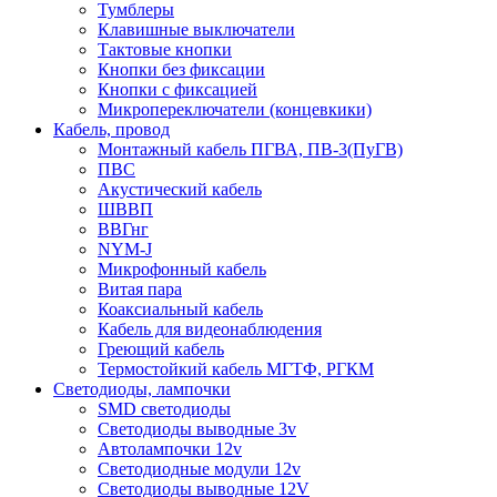
Тумблеры
Клавишные выключатели
Тактовые кнопки
Кнопки без фиксации
Кнопки с фиксацией
Микропереключатели (концевкики)
Кабель, провод
Монтажный кабель ПГВА, ПВ-3(ПуГВ)
ПВС
Акустический кабель
ШВВП
ВВГнг
NYM-J
Микрофонный кабель
Витая пара
Коаксиальный кабель
Кабель для видеонаблюдения
Греющий кабель
Термостойкий кабель МГТФ, РГКМ
Светодиоды, лампочки
SMD светодиоды
Светодиоды выводные 3v
Автолампочки 12v
Светодиодные модули 12v
Светодиоды выводные 12V