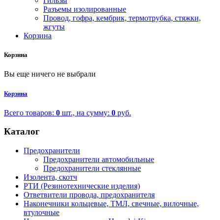
Гильзы
Разъемы изолированные
Провод, гофра, кембрик, термотрубка, стяжки,
жгуты
Корзина
Корзина
Вы еще ничего не выбрали
Корзина
Всего товаров:
0
шт., на сумму:
0
руб.
Каталог
Предохранители
Предохранители автомобильные
Предохранители стеклянные
Изолента, скотч
РТИ (Резинотехнические изделия)
Ответвители провода, предохранителя
Наконечники кольцевые, ТМЛ, свечные, вилочные,
втулочные