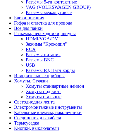
Разъёмы 5-ти контактные
VAG (VOLKSWAGEN GROUP)
Разъёмы межжгутовые
Блоки питания
Гофра и оплетка для провода
Все для пайки
Разъемы, переходники, шнуры
HDMI/VGA/DVI
Зажимы "Крокодил"
RCA
Разъемы питания
Разъемы BNC
USB
Разъемы RJ, Патч-корды
Измерительные приборы
Хомуты, Стяжки
Хомуты стандартные нейлон
Хомуты под винт
Хомуты стальные
Светодиодная лента
Электромонтажные инструменты
Кабельные клеммы, наконечники
Соединения для кабеля
Термоусадка
Кнопки, выключатели