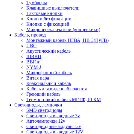
Тумблеры
Клавишные выключатели
Тактовые кнопки
Кнопки без фиксации
Кнопки с фиксацией
Микропереключатели (концевкики)
Кабель, провод
Монтажный кабель ПГВА, ПВ-3(ПуГВ)
ПВС
Акустический кабель
ШВВП
ВВГнг
NYM-J
Микрофонный кабель
Витая пара
Коаксиальный кабель
Кабель для видеонаблюдения
Греющий кабель
Термостойкий кабель МГТФ, РГКМ
Светодиоды, лампочки
SMD светодиоды
Светодиоды выводные 3v
Автолампочки 12v
Светодиодные модули 12v
Светодиоды выводные 12V