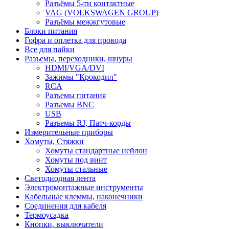
Разъёмы 5-ти контактные
VAG (VOLKSWAGEN GROUP)
Разъёмы межжгутовые
Блоки питания
Гофра и оплетка для провода
Все для пайки
Разъемы, переходники, шнуры
HDMI/VGA/DVI
Зажимы "Крокодил"
RCA
Разъемы питания
Разъемы BNC
USB
Разъемы RJ, Патч-корды
Измерительные приборы
Хомуты, Стяжки
Хомуты стандартные нейлон
Хомуты под винт
Хомуты стальные
Светодиодная лента
Электромонтажные инструменты
Кабельные клеммы, наконечники
Соединения для кабеля
Термоусадка
Кнопки, выключатели