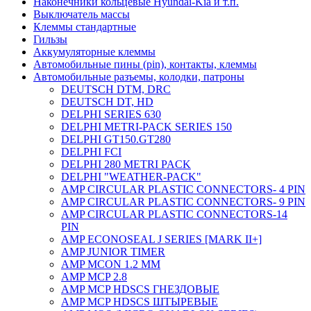
Наконечники кольцевые Hyundai-Kia и т.п.
Выключатель массы
Клеммы стандартные
Гильзы
Аккумуляторные клеммы
Автомобильные пины (pin), контакты, клеммы
Автомобильные разъемы, колодки, патроны
DEUTSCH DTM, DRC
DEUTSCH DT, HD
DELPHI SERIES 630
DELPHI METRI-PACK SERIES 150
DELPHI GT150.GT280
DELPHI FCI
DELPHI 280 METRI PACK
DELPHI "WEATHER-PACK"
AMP CIRCULAR PLASTIC CONNECTORS- 4 PIN
AMP CIRCULAR PLASTIC CONNECTORS- 9 PIN
AMP CIRCULAR PLASTIC CONNECTORS-14
PIN
AMP ECONOSEAL J SERIES [MARK II+]
AMP JUNIOR TIMER
AMP MCON 1.2 MM
AMP MCP 2.8
AMP MCP HDSCS ГНЕЗДОВЫЕ
AMP MCP HDSCS ШТЫРЕВЫЕ