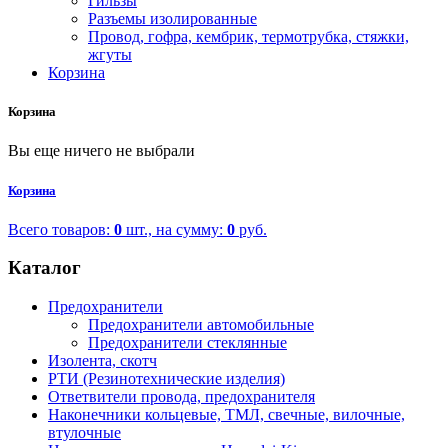
Гильзы
Разъемы изолированные
Провод, гофра, кембрик, термотрубка, стяжки,
жгуты
Корзина
Корзина
Вы еще ничего не выбрали
Корзина
Всего товаров:
0
шт., на сумму:
0
руб.
Каталог
Предохранители
Предохранители автомобильные
Предохранители стеклянные
Изолента, скотч
РТИ (Резинотехнические изделия)
Ответвители провода, предохранителя
Наконечники кольцевые, ТМЛ, свечные, вилочные,
втулочные