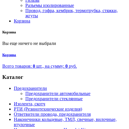
Гильзы
Разъемы изолированные
Провод, гофра, кембрик, термотрубка, стяжки,
жгуты
Корзина
Корзина
Вы еще ничего не выбрали
Корзина
Всего товаров:
0
шт., на сумму:
0
руб.
Каталог
Предохранители
Предохранители автомобильные
Предохранители стеклянные
Изолента, скотч
РТИ (Резинотехнические изделия)
Ответвители провода, предохранителя
Наконечники кольцевые, ТМЛ, свечные, вилочные,
втулочные