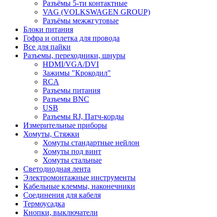
Разъёмы 5-ти контактные
VAG (VOLKSWAGEN GROUP)
Разъёмы межжгутовые
Блоки питания
Гофра и оплетка для провода
Все для пайки
Разъемы, переходники, шнуры
HDMI/VGA/DVI
Зажимы "Крокодил"
RCA
Разъемы питания
Разъемы BNC
USB
Разъемы RJ, Патч-корды
Измерительные приборы
Хомуты, Стяжки
Хомуты стандартные нейлон
Хомуты под винт
Хомуты стальные
Светодиодная лента
Электромонтажные инструменты
Кабельные клеммы, наконечники
Соединения для кабеля
Термоусадка
Кнопки, выключатели