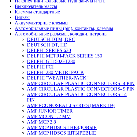
Наконечники кольцевые Hyundai-Kia и т.п.
Выключатель массы
Клеммы стандартные
Гильзы
Аккумуляторные клеммы
Автомобильные пины (pin), контакты, клеммы
Автомобильные разъемы, колодки, патроны
DEUTSCH DTM, DRC
DEUTSCH DT, HD
DELPHI SERIES 630
DELPHI METRI-PACK SERIES 150
DELPHI GT150.GT280
DELPHI FCI
DELPHI 280 METRI PACK
DELPHI "WEATHER-PACK"
AMP CIRCULAR PLASTIC CONNECTORS- 4 PIN
AMP CIRCULAR PLASTIC CONNECTORS- 9 PIN
AMP CIRCULAR PLASTIC CONNECTORS-14
PIN
AMP ECONOSEAL J SERIES [MARK II+]
AMP JUNIOR TIMER
AMP MCON 1.2 MM
AMP MCP 2.8
AMP MCP HDSCS ГНЕЗДОВЫЕ
AMP MCP HDSCS ШТЫРЕВЫЕ