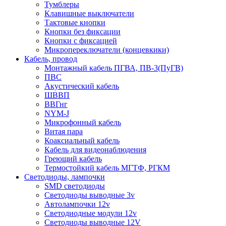
Тумблеры
Клавишные выключатели
Тактовые кнопки
Кнопки без фиксации
Кнопки с фиксацией
Микропереключатели (концевкики)
Кабель, провод
Монтажный кабель ПГВА, ПВ-3(ПуГВ)
ПВС
Акустический кабель
ШВВП
ВВГнг
NYM-J
Микрофонный кабель
Витая пара
Коаксиальный кабель
Кабель для видеонаблюдения
Греющий кабель
Термостойкий кабель МГТФ, РГКМ
Светодиоды, лампочки
SMD светодиоды
Светодиоды выводные 3v
Автолампочки 12v
Светодиодные модули 12v
Светодиоды выводные 12V