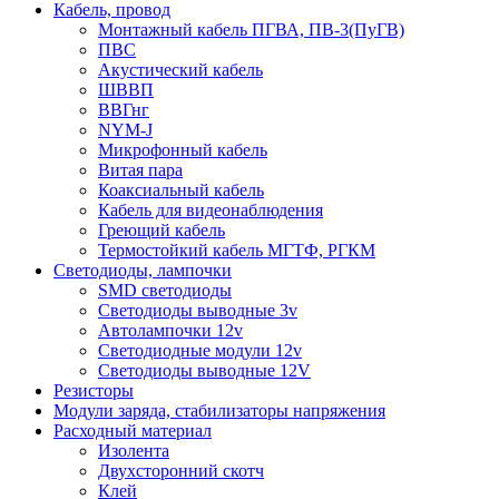
Кабель, провод
Монтажный кабель ПГВА, ПВ-3(ПуГВ)
ПВС
Акустический кабель
ШВВП
ВВГнг
NYM-J
Микрофонный кабель
Витая пара
Коаксиальный кабель
Кабель для видеонаблюдения
Греющий кабель
Термостойкий кабель МГТФ, РГКМ
Светодиоды, лампочки
SMD светодиоды
Светодиоды выводные 3v
Автолампочки 12v
Светодиодные модули 12v
Светодиоды выводные 12V
Резисторы
Модули заряда, стабилизаторы напряжения
Расходный материал
Изолента
Двухсторонний скотч
Клей