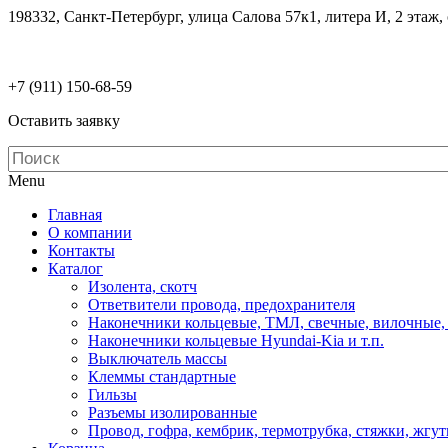
198332, Санкт-Петербург, улица Салова 57к1, литера И, 2 этаж,
electrodetaly@gmail.com
+7 (911)
150-68-59
Оставить заявку
Menu
Главная
О компании
Контакты
Каталог
Изолента, скотч
Ответвители провода, предохранителя
Наконечники кольцевые, ТМЛ, свечные, вилочные,
Наконечники кольцевые Hyundai-Kia и т.п.
Выключатель массы
Клеммы стандартные
Гильзы
Разъемы изолированные
Провод, гофра, кембрик, термотрубка, стяжки, жгу