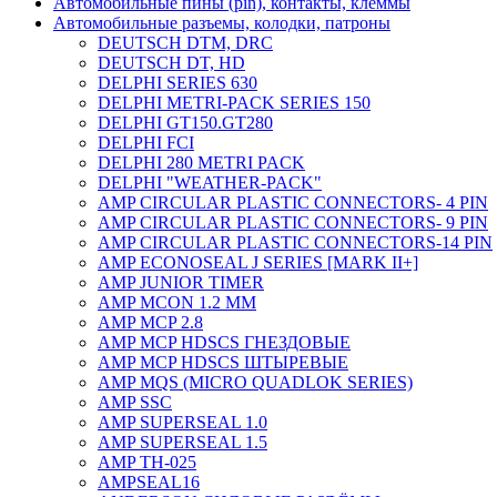
Автомобильные пины (pin), контакты, клеммы
Автомобильные разъемы, колодки, патроны
DEUTSCH DTM, DRC
DEUTSCH DT, HD
DELPHI SERIES 630
DELPHI METRI-PACK SERIES 150
DELPHI GT150.GT280
DELPHI FCI
DELPHI 280 METRI PACK
DELPHI "WEATHER-PACK"
AMP CIRCULAR PLASTIC CONNECTORS- 4 PIN
AMP CIRCULAR PLASTIC CONNECTORS- 9 PIN
AMP CIRCULAR PLASTIC CONNECTORS-14 PIN
AMP ECONOSEAL J SERIES [MARK II+]
AMP JUNIOR TIMER
AMP MCON 1.2 MM
AMP MCP 2.8
AMP MCP HDSCS ГНЕЗДОВЫЕ
AMP MCP HDSCS ШТЫРЕВЫЕ
AMP MQS (MICRO QUADLOK SERIES)
AMP SSC
AMP SUPERSEAL 1.0
AMP SUPERSEAL 1.5
AMP ТН-025
AMPSEAL16