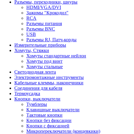
Разъемы, переходники, шнуры
HDMI/VGA/DVI
Зажимы "Крокодил"
RCA
Разъемы питания
Разъемы BNC
USB
Разъемы RJ, Патч-корды
Измерительные приборы
Хомуты, Стяжки
Хомуты стандартные нейлон
Хомуты под винт
Хомуты стальные
Светодиодная лента
Электромонтажные инструменты
Кабельные клеммы, наконечники
Соединения для кабеля
Термоусадка
Кнопки, выключатели
Тумблеры
Клавишные выключатели
Тактовые кнопки
Кнопки без фиксации
Кнопки с фиксацией
Микропереключатели (концевкики)