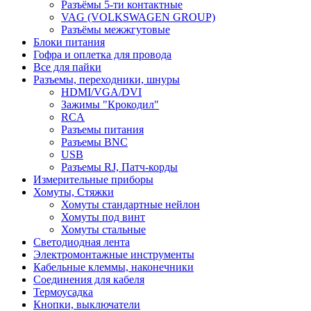
Разъёмы 5-ти контактные
VAG (VOLKSWAGEN GROUP)
Разъёмы межжгутовые
Блоки питания
Гофра и оплетка для провода
Все для пайки
Разъемы, переходники, шнуры
HDMI/VGA/DVI
Зажимы "Крокодил"
RCA
Разъемы питания
Разъемы BNC
USB
Разъемы RJ, Патч-корды
Измерительные приборы
Хомуты, Стяжки
Хомуты стандартные нейлон
Хомуты под винт
Хомуты стальные
Светодиодная лента
Электромонтажные инструменты
Кабельные клеммы, наконечники
Соединения для кабеля
Термоусадка
Кнопки, выключатели