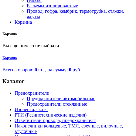
Гильзы
Разъемы изолированные
Провод, гофра, кембрик, термотрубка, стяжки,
жгуты
Корзина
Корзина
Вы еще ничего не выбрали
Корзина
Всего товаров:
0
шт., на сумму:
0
руб.
Каталог
Предохранители
Предохранители автомобильные
Предохранители стеклянные
Изолента, скотч
РТИ (Резинотехнические изделия)
Ответвители провода, предохранителя
Наконечники кольцевые, ТМЛ, свечные, вилочные,
втулочные