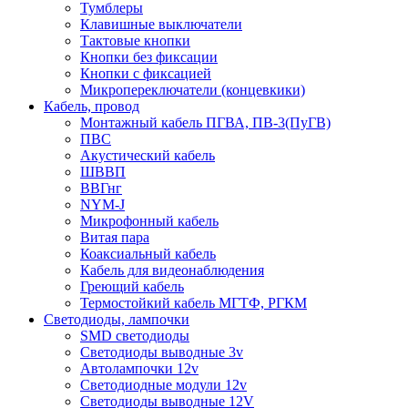
Тумблеры
Клавишные выключатели
Тактовые кнопки
Кнопки без фиксации
Кнопки с фиксацией
Микропереключатели (концевкики)
Кабель, провод
Монтажный кабель ПГВА, ПВ-3(ПуГВ)
ПВС
Акустический кабель
ШВВП
ВВГнг
NYM-J
Микрофонный кабель
Витая пара
Коаксиальный кабель
Кабель для видеонаблюдения
Греющий кабель
Термостойкий кабель МГТФ, РГКМ
Светодиоды, лампочки
SMD светодиоды
Светодиоды выводные 3v
Автолампочки 12v
Светодиодные модули 12v
Светодиоды выводные 12V