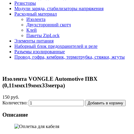
Резисторы
Модули заряда, стабилизаторы напряжения
Расходный материал
Изолента
Двухсторонний скотч
Клей
Пакеты ZipLock
Элементы питания
Наборный блок предохранителей и реле
Разъемы изолированные
Провод, гофра, кембрик, термотрубка, стяжки, жгуты
Изолента VONGLE Automotive ПВХ
(0,11ммх19ммх33метра)
150 руб.
Количество:
Добавить в корзину
Описание