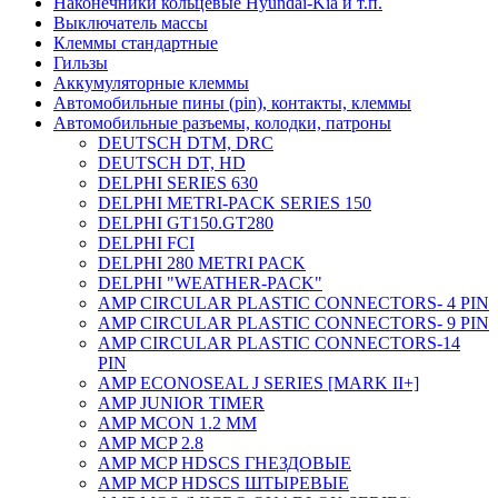
Наконечники кольцевые Hyundai-Kia и т.п.
Выключатель массы
Клеммы стандартные
Гильзы
Аккумуляторные клеммы
Автомобильные пины (pin), контакты, клеммы
Автомобильные разъемы, колодки, патроны
DEUTSCH DTM, DRC
DEUTSCH DT, HD
DELPHI SERIES 630
DELPHI METRI-PACK SERIES 150
DELPHI GT150.GT280
DELPHI FCI
DELPHI 280 METRI PACK
DELPHI "WEATHER-PACK"
AMP CIRCULAR PLASTIC CONNECTORS- 4 PIN
AMP CIRCULAR PLASTIC CONNECTORS- 9 PIN
AMP CIRCULAR PLASTIC CONNECTORS-14
PIN
AMP ECONOSEAL J SERIES [MARK II+]
AMP JUNIOR TIMER
AMP MCON 1.2 MM
AMP MCP 2.8
AMP MCP HDSCS ГНЕЗДОВЫЕ
AMP MCP HDSCS ШТЫРЕВЫЕ