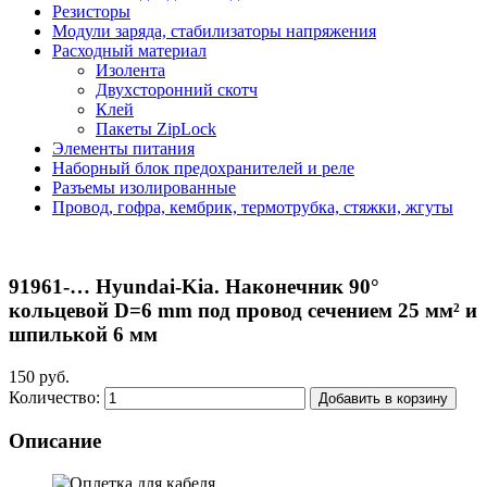
Резисторы
Модули заряда, стабилизаторы напряжения
Расходный материал
Изолента
Двухсторонний скотч
Клей
Пакеты ZipLock
Элементы питания
Наборный блок предохранителей и реле
Разъемы изолированные
Провод, гофра, кембрик, термотрубка, стяжки, жгуты
91961-… Hyundai-Kia. Наконечник 90°
кольцевой D=6 mm под провод сечением 25 мм² и
шпилькой 6 мм
150 руб.
Количество:
Добавить в корзину
Описание