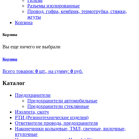
Гильзы
Разъемы изолированные
Провод, гофра, кембрик, термотрубка, стяжки,
жгуты
Корзина
Корзина
Вы еще ничего не выбрали
Корзина
Всего товаров:
0
шт., на сумму:
0
руб.
Каталог
Предохранители
Предохранители автомобильные
Предохранители стеклянные
Изолента, скотч
РТИ (Резинотехнические изделия)
Ответвители провода, предохранителя
Наконечники кольцевые, ТМЛ, свечные, вилочные,
втулочные