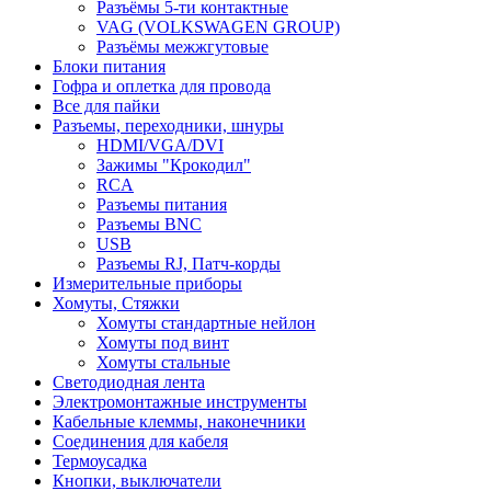
Разъёмы 5-ти контактные
VAG (VOLKSWAGEN GROUP)
Разъёмы межжгутовые
Блоки питания
Гофра и оплетка для провода
Все для пайки
Разъемы, переходники, шнуры
HDMI/VGA/DVI
Зажимы "Крокодил"
RCA
Разъемы питания
Разъемы BNC
USB
Разъемы RJ, Патч-корды
Измерительные приборы
Хомуты, Стяжки
Хомуты стандартные нейлон
Хомуты под винт
Хомуты стальные
Светодиодная лента
Электромонтажные инструменты
Кабельные клеммы, наконечники
Соединения для кабеля
Термоусадка
Кнопки, выключатели