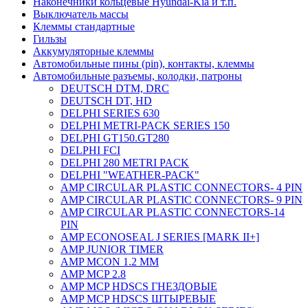
Наконечники кольцевые Hyundai-Kia и т.п.
Выключатель массы
Клеммы стандартные
Гильзы
Аккумуляторные клеммы
Автомобильные пины (pin), контакты, клеммы
Автомобильные разъемы, колодки, патроны
DEUTSCH DTM, DRC
DEUTSCH DT, HD
DELPHI SERIES 630
DELPHI METRI-PACK SERIES 150
DELPHI GT150.GT280
DELPHI FCI
DELPHI 280 METRI PACK
DELPHI "WEATHER-PACK"
AMP CIRCULAR PLASTIC CONNECTORS- 4 PIN
AMP CIRCULAR PLASTIC CONNECTORS- 9 PIN
AMP CIRCULAR PLASTIC CONNECTORS-14
PIN
AMP ECONOSEAL J SERIES [MARK II+]
AMP JUNIOR TIMER
AMP MCON 1.2 MM
AMP MCP 2.8
AMP MCP HDSCS ГНЕЗДОВЫЕ
AMP MCP HDSCS ШТЫРЕВЫЕ