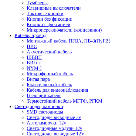
Тумблеры
Клавишные выключатели
Тактовые кнопки
Кнопки без фиксации
Кнопки с фиксацией
Микропереключатели (концевкики)
Кабель, провод
Монтажный кабель ПГВА, ПВ-3(ПуГВ)
ПВС
Акустический кабель
ШВВП
ВВГнг
NYM-J
Микрофонный кабель
Витая пара
Коаксиальный кабель
Кабель для видеонаблюдения
Греющий кабель
Термостойкий кабель МГТФ, РГКМ
Светодиоды, лампочки
SMD светодиоды
Светодиоды выводные 3v
Автолампочки 12v
Светодиодные модули 12v
Светодиоды выводные 12V