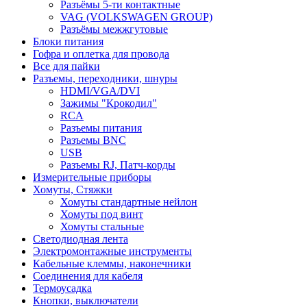
Разъёмы 5-ти контактные
VAG (VOLKSWAGEN GROUP)
Разъёмы межжгутовые
Блоки питания
Гофра и оплетка для провода
Все для пайки
Разъемы, переходники, шнуры
HDMI/VGA/DVI
Зажимы "Крокодил"
RCA
Разъемы питания
Разъемы BNC
USB
Разъемы RJ, Патч-корды
Измерительные приборы
Хомуты, Стяжки
Хомуты стандартные нейлон
Хомуты под винт
Хомуты стальные
Светодиодная лента
Электромонтажные инструменты
Кабельные клеммы, наконечники
Соединения для кабеля
Термоусадка
Кнопки, выключатели