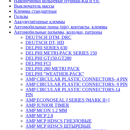
Наконечники кольцевые Hyundai-Kia и т.п.
Выключатель массы
Клеммы стандартные
Гильзы
Аккумуляторные клеммы
Автомобильные пины (pin), контакты, клеммы
Автомобильные разъемы, колодки, патроны
DEUTSCH DTM, DRC
DEUTSCH DT, HD
DELPHI SERIES 630
DELPHI METRI-PACK SERIES 150
DELPHI GT150.GT280
DELPHI FCI
DELPHI 280 METRI PACK
DELPHI "WEATHER-PACK"
AMP CIRCULAR PLASTIC CONNECTORS- 4 PIN
AMP CIRCULAR PLASTIC CONNECTORS- 9 PIN
AMP CIRCULAR PLASTIC CONNECTORS-14
PIN
AMP ECONOSEAL J SERIES [MARK II+]
AMP JUNIOR TIMER
AMP MCON 1.2 MM
AMP MCP 2.8
AMP MCP HDSCS ГНЕЗДОВЫЕ
AMP MCP HDSCS ШТЫРЕВЫЕ