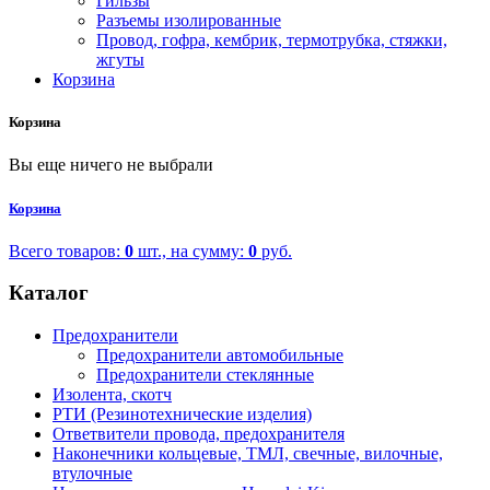
Гильзы
Разъемы изолированные
Провод, гофра, кембрик, термотрубка, стяжки,
жгуты
Корзина
Корзина
Вы еще ничего не выбрали
Корзина
Всего товаров:
0
шт., на сумму:
0
руб.
Каталог
Предохранители
Предохранители автомобильные
Предохранители стеклянные
Изолента, скотч
РТИ (Резинотехнические изделия)
Ответвители провода, предохранителя
Наконечники кольцевые, ТМЛ, свечные, вилочные,
втулочные