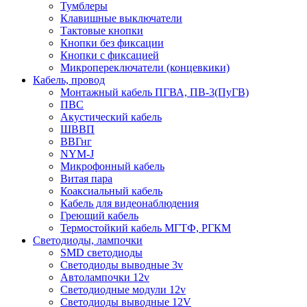
Тумблеры
Клавишные выключатели
Тактовые кнопки
Кнопки без фиксации
Кнопки с фиксацией
Микропереключатели (концевкики)
Кабель, провод
Монтажный кабель ПГВА, ПВ-3(ПуГВ)
ПВС
Акустический кабель
ШВВП
ВВГнг
NYM-J
Микрофонный кабель
Витая пара
Коаксиальный кабель
Кабель для видеонаблюдения
Греющий кабель
Термостойкий кабель МГТФ, РГКМ
Светодиоды, лампочки
SMD светодиоды
Светодиоды выводные 3v
Автолампочки 12v
Светодиодные модули 12v
Светодиоды выводные 12V