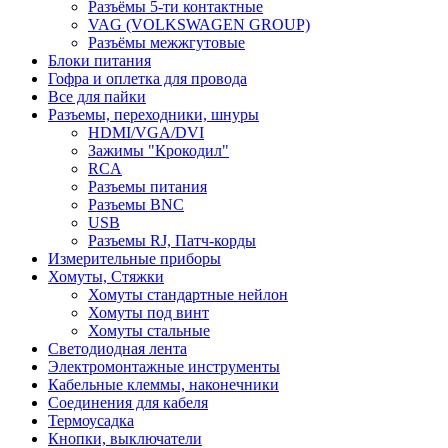
Разъёмы 5-ти контактные
VAG (VOLKSWAGEN GROUP)
Разъёмы межжгутовые
Блоки питания
Гофра и оплетка для провода
Все для пайки
Разъемы, переходники, шнуры
HDMI/VGA/DVI
Зажимы "Крокодил"
RCA
Разъемы питания
Разъемы BNC
USB
Разъемы RJ, Патч-корды
Измерительные приборы
Хомуты, Стяжки
Хомуты стандартные нейлон
Хомуты под винт
Хомуты стальные
Светодиодная лента
Электромонтажные инструменты
Кабельные клеммы, наконечники
Соединения для кабеля
Термоусадка
Кнопки, выключатели