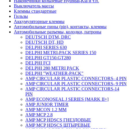
Наконечники кольцевые Hyundai-Kia и т.п.
Выключатель массы
Клеммы стандартные
Гильзы
Аккумуляторные клеммы
Автомобильные пины (pin), контакты, клеммы
Автомобильные разъемы, колодки, патроны
DEUTSCH DTM, DRC
DEUTSCH DT, HD
DELPHI SERIES 630
DELPHI METRI-PACK SERIES 150
DELPHI GT150.GT280
DELPHI FCI
DELPHI 280 METRI PACK
DELPHI "WEATHER-PACK"
AMP CIRCULAR PLASTIC CONNECTORS- 4 PIN
AMP CIRCULAR PLASTIC CONNECTORS- 9 PIN
AMP CIRCULAR PLASTIC CONNECTORS-14
PIN
AMP ECONOSEAL J SERIES [MARK II+]
AMP JUNIOR TIMER
AMP MCON 1.2 MM
AMP MCP 2.8
AMP MCP HDSCS ГНЕЗДОВЫЕ
AMP MCP HDSCS ШТЫРЕВЫЕ