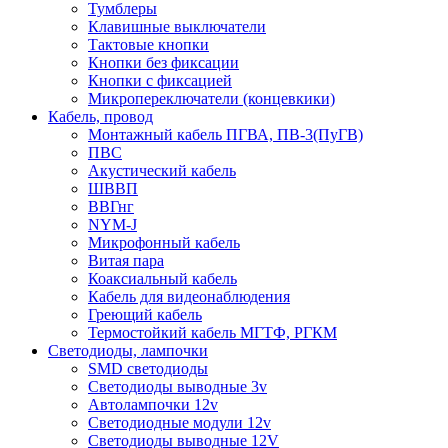
Тумблеры
Клавишные выключатели
Тактовые кнопки
Кнопки без фиксации
Кнопки с фиксацией
Микропереключатели (концевкики)
Кабель, провод
Монтажный кабель ПГВА, ПВ-3(ПуГВ)
ПВС
Акустический кабель
ШВВП
ВВГнг
NYM-J
Микрофонный кабель
Витая пара
Коаксиальный кабель
Кабель для видеонаблюдения
Греющий кабель
Термостойкий кабель МГТФ, РГКМ
Светодиоды, лампочки
SMD светодиоды
Светодиоды выводные 3v
Автолампочки 12v
Светодиодные модули 12v
Светодиоды выводные 12V