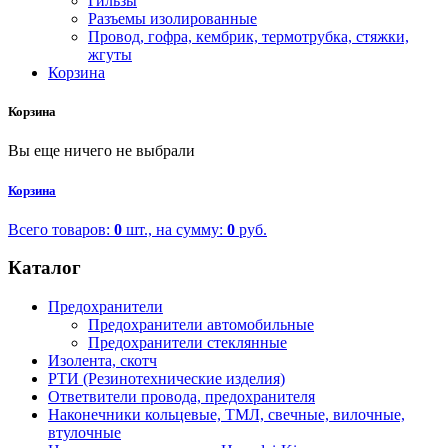
Гильзы
Разъемы изолированные
Провод, гофра, кембрик, термотрубка, стяжки,
жгуты
Корзина
Корзина
Вы еще ничего не выбрали
Корзина
Всего товаров:
0
шт., на сумму:
0
руб.
Каталог
Предохранители
Предохранители автомобильные
Предохранители стеклянные
Изолента, скотч
РТИ (Резинотехнические изделия)
Ответвители провода, предохранителя
Наконечники кольцевые, ТМЛ, свечные, вилочные,
втулочные