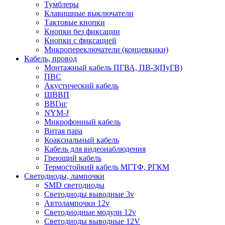
Тумблеры
Клавишные выключатели
Тактовые кнопки
Кнопки без фиксации
Кнопки с фиксацией
Микропереключатели (концевкики)
Кабель, провод
Монтажный кабель ПГВА, ПВ-3(ПуГВ)
ПВС
Акустический кабель
ШВВП
ВВГнг
NYM-J
Микрофонный кабель
Витая пара
Коаксиальный кабель
Кабель для видеонаблюдения
Греющий кабель
Термостойкий кабель МГТФ, РГКМ
Светодиоды, лампочки
SMD светодиоды
Светодиоды выводные 3v
Автолампочки 12v
Светодиодные модули 12v
Светодиоды выводные 12V