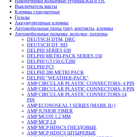
Наконечники кольцевые Hyundai-Kia и т.п.
Выключатель массы
Клеммы стандартные
Гильзы
Аккумуляторные клеммы
Автомобильные пины (pin), контакты, клеммы
Автомобильные разъемы, колодки, патроны
DEUTSCH DTM, DRC
DEUTSCH DT, HD
DELPHI SERIES 630
DELPHI METRI-PACK SERIES 150
DELPHI GT150.GT280
DELPHI FCI
DELPHI 280 METRI PACK
DELPHI "WEATHER-PACK"
AMP CIRCULAR PLASTIC CONNECTORS- 4 PIN
AMP CIRCULAR PLASTIC CONNECTORS- 9 PIN
AMP CIRCULAR PLASTIC CONNECTORS-14
PIN
AMP ECONOSEAL J SERIES [MARK II+]
AMP JUNIOR TIMER
AMP MCON 1.2 MM
AMP MCP 2.8
AMP MCP HDSCS ГНЕЗДОВЫЕ
AMP MCP HDSCS ШТЫРЕВЫЕ