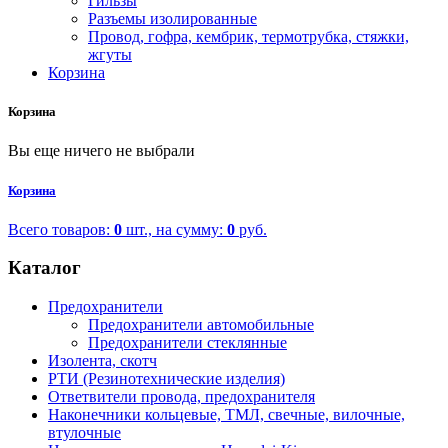
Гильзы
Разъемы изолированные
Провод, гофра, кембрик, термотрубка, стяжки,
жгуты
Корзина
Корзина
Вы еще ничего не выбрали
Корзина
Всего товаров:
0
шт., на сумму:
0
руб.
Каталог
Предохранители
Предохранители автомобильные
Предохранители стеклянные
Изолента, скотч
РТИ (Резинотехнические изделия)
Ответвители провода, предохранителя
Наконечники кольцевые, ТМЛ, свечные, вилочные,
втулочные