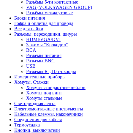
Разъёмы 5-ти контактные
VAG (VOLKSWAGEN GROUP)
Разъёмы межжгутовые
Блоки питания
Гофра и оплетка для провода
Все для пайки
Разъемы, переходники, шнуры
HDMI/VGA/DVI
Зажимы "Крокодил"
RCA
Разъемы питания
Разъемы BNC
USB
Разъемы RJ, Патч-корды
Измерительные приборы
Хомуты, Стяжки
Хомуты стандартные нейлон
Хомуты под винт
Хомуты стальные
Светодиодная лента
Электромонтажные инструменты
Кабельные клеммы, наконечники
Соединения для кабеля
Термоусадка
Кнопки, выключатели