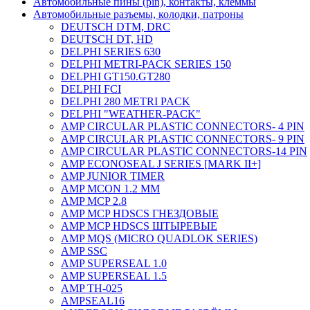
Автомобильные пины (pin), контакты, клеммы
Автомобильные разъемы, колодки, патроны
DEUTSCH DTM, DRC
DEUTSCH DT, HD
DELPHI SERIES 630
DELPHI METRI-PACK SERIES 150
DELPHI GT150.GT280
DELPHI FCI
DELPHI 280 METRI PACK
DELPHI "WEATHER-PACK"
AMP CIRCULAR PLASTIC CONNECTORS- 4 PIN
AMP CIRCULAR PLASTIC CONNECTORS- 9 PIN
AMP CIRCULAR PLASTIC CONNECTORS-14 PIN
AMP ECONOSEAL J SERIES [MARK II+]
AMP JUNIOR TIMER
AMP MCON 1.2 MM
AMP MCP 2.8
AMP MCP HDSCS ГНЕЗДОВЫЕ
AMP MCP HDSCS ШТЫРЕВЫЕ
AMP MQS (MICRO QUADLOK SERIES)
AMP SSC
AMP SUPERSEAL 1.0
AMP SUPERSEAL 1.5
AMP ТН-025
AMPSEAL16