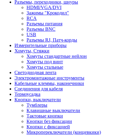
Разъемы, переходники, шнуры
HDMI/VGA/DVI
Зажимы "Крокодил"
RCA
Разъемы питания
Разъемы BNC
USB
Разъемы RJ, Патч-корды
Измерительные приборы
Хомуты, Стяжки
Хомуты стандартные нейлон
Хомуты под винт
Хомуты стальные
Светодиодная лента
Электромонтажные инструменты
Кабельные клеммы, наконечники
Соединения для кабеля
Термоусадка
Кнопки, выключатели
Тумблеры
Клавишные выключатели
Тактовые кнопки
Кнопки без фиксации
Кнопки с фиксацией
Микропереключатели (концевкики)