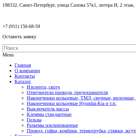
198332, Санкт-Петербург, улица Салова 57к1, литера И, 2 этаж,
electrodetaly@gmail.com
+7 (911)
150-68-59
Оставить заявку
Menu
Главная
О компании
Контакты
Каталог
Изолента, скотч
Ответвители провода, предохранителя
Наконечники кольцевые, ТМЛ, свечные, вилочные,
Наконечники кольцевые Hyundai-Kia и т.п.
Выключатель массы
Клеммы стандартные
Гильзы
Разъемы изолированные
Провод, гофра, кембрик, термотрубка, стяжки, жгу