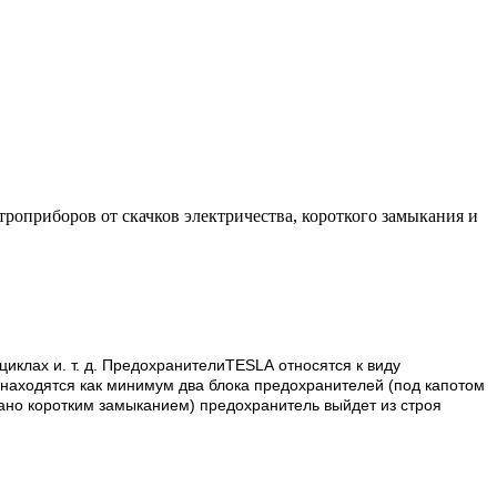
роприборов от скачков электричества, короткого замыкания и
иклах и. т. д. ПредохранителиTESLA относятся к виду
х находятся как минимум два блока предохранителей (под капотом
звано коротким замыканием) предохранитель выйдет из строя