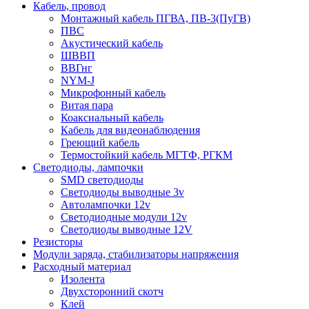
Кабель, провод
Монтажный кабель ПГВА, ПВ-3(ПуГВ)
ПВС
Акустический кабель
ШВВП
ВВГнг
NYM-J
Микрофонный кабель
Витая пара
Коаксиальный кабель
Кабель для видеонаблюдения
Греющий кабель
Термостойкий кабель МГТФ, РГКМ
Светодиоды, лампочки
SMD светодиоды
Светодиоды выводные 3v
Автолампочки 12v
Светодиодные модули 12v
Светодиоды выводные 12V
Резисторы
Модули заряда, стабилизаторы напряжения
Расходный материал
Изолента
Двухсторонний скотч
Клей