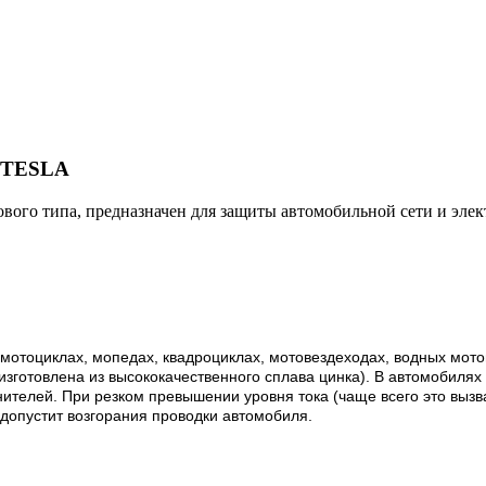
А TESLA
го типа, предназначен для защиты автомобильной сети и элект
мотоциклах, мопедах, квадроциклах, мотовездеходах, водных мотоц
 изготовлена из высококачественного сплава цинка). В автомобиля
ранителей. При резком превышении уровня тока (чаще всего это вы
 допустит возгорания проводки автомобиля.