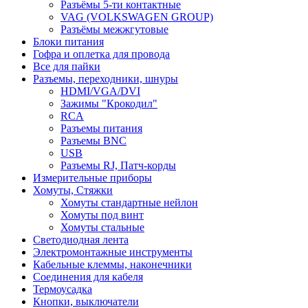
Разъёмы 5-ти контактные
VAG (VOLKSWAGEN GROUP)
Разъёмы межжгутовые
Блоки питания
Гофра и оплетка для провода
Все для пайки
Разъемы, переходники, шнуры
HDMI/VGA/DVI
Зажимы "Крокодил"
RCA
Разъемы питания
Разъемы BNC
USB
Разъемы RJ, Патч-корды
Измерительные приборы
Хомуты, Стяжки
Хомуты стандартные нейлон
Хомуты под винт
Хомуты стальные
Светодиодная лента
Электромонтажные инструменты
Кабельные клеммы, наконечники
Соединения для кабеля
Термоусадка
Кнопки, выключатели