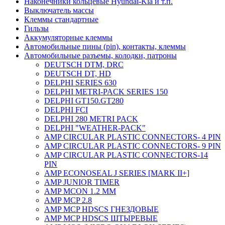
Наконечники кольцевые Hyundai-Kia и т.п.
Выключатель массы
Клеммы стандартные
Гильзы
Аккумуляторные клеммы
Автомобильные пины (pin), контакты, клеммы
Автомобильные разъемы, колодки, патроны
DEUTSCH DTM, DRC
DEUTSCH DT, HD
DELPHI SERIES 630
DELPHI METRI-PACK SERIES 150
DELPHI GT150.GT280
DELPHI FCI
DELPHI 280 METRI PACK
DELPHI "WEATHER-PACK"
AMP CIRCULAR PLASTIC CONNECTORS- 4 PIN
AMP CIRCULAR PLASTIC CONNECTORS- 9 PIN
AMP CIRCULAR PLASTIC CONNECTORS-14
PIN
AMP ECONOSEAL J SERIES [MARK II+]
AMP JUNIOR TIMER
AMP MCON 1.2 MM
AMP MCP 2.8
AMP MCP HDSCS ГНЕЗДОВЫЕ
AMP MCP HDSCS ШТЫРЕВЫЕ