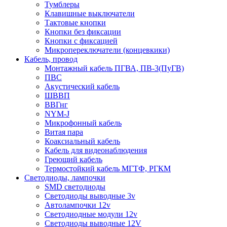
Тумблеры
Клавишные выключатели
Тактовые кнопки
Кнопки без фиксации
Кнопки с фиксацией
Микропереключатели (концевкики)
Кабель, провод
Монтажный кабель ПГВА, ПВ-3(ПуГВ)
ПВС
Акустический кабель
ШВВП
ВВГнг
NYM-J
Микрофонный кабель
Витая пара
Коаксиальный кабель
Кабель для видеонаблюдения
Греющий кабель
Термостойкий кабель МГТФ, РГКМ
Светодиоды, лампочки
SMD светодиоды
Светодиоды выводные 3v
Автолампочки 12v
Светодиодные модули 12v
Светодиоды выводные 12V