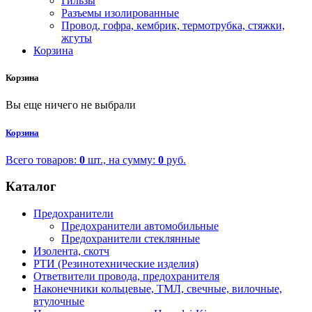
Гильзы
Разъемы изолированные
Провод, гофра, кембрик, термотрубка, стяжки,
жгуты
Корзина
Корзина
Вы еще ничего не выбрали
Корзина
Всего товаров:
0
шт., на сумму:
0
руб.
Каталог
Предохранители
Предохранители автомобильные
Предохранители стеклянные
Изолента, скотч
РТИ (Резинотехнические изделия)
Ответвители провода, предохранителя
Наконечники кольцевые, ТМЛ, свечные, вилочные,
втулочные