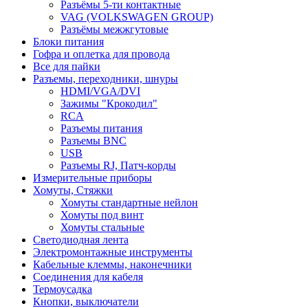
Разъёмы 5-ти контактные
VAG (VOLKSWAGEN GROUP)
Разъёмы межжгутовые
Блоки питания
Гофра и оплетка для провода
Все для пайки
Разъемы, переходники, шнуры
HDMI/VGA/DVI
Зажимы "Крокодил"
RCA
Разъемы питания
Разъемы BNC
USB
Разъемы RJ, Патч-корды
Измерительные приборы
Хомуты, Стяжки
Хомуты стандартные нейлон
Хомуты под винт
Хомуты стальные
Светодиодная лента
Электромонтажные инструменты
Кабельные клеммы, наконечники
Соединения для кабеля
Термоусадка
Кнопки, выключатели