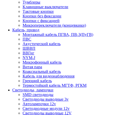
Тумблеры
Клавишные выключатели
Тактовые кнопки
Кнопки без фиксации
Кнопки с фиксацией
Микропереключатели (концевкики)
Кабель, провод
Монтажный кабель ПГВА, ПВ-3(ПуГВ)
ПВС
Акустический кабель
ШВВП
ВВГнг
NYM-J
Микрофонный кабель
Витая пара
Коаксиальный кабель
Кабель для видеонаблюдения
Греющий кабель
Термостойкий кабель МГТФ, РГКМ
Светодиоды, лампочки
SMD светодиоды
Светодиоды выводные 3v
Автолампочки 12v
Светодиодные модули 12v
Светодиоды выводные 12V