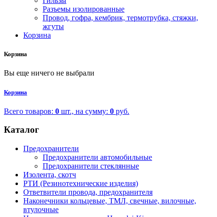
Гильзы
Разъемы изолированные
Провод, гофра, кембрик, термотрубка, стяжки,
жгуты
Корзина
Корзина
Вы еще ничего не выбрали
Корзина
Всего товаров:
0
шт., на сумму:
0
руб.
Каталог
Предохранители
Предохранители автомобильные
Предохранители стеклянные
Изолента, скотч
РТИ (Резинотехнические изделия)
Ответвители провода, предохранителя
Наконечники кольцевые, ТМЛ, свечные, вилочные,
втулочные