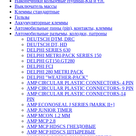
Наконечники кольцевые Hyundai-Kia и т.п.
Выключатель массы
Клеммы стандартные
Гильзы
Аккумуляторные клеммы
Автомобильные пины (pin), контакты, клеммы
Автомобильные разъемы, колодки, патроны
DEUTSCH DTM, DRC
DEUTSCH DT, HD
DELPHI SERIES 630
DELPHI METRI-PACK SERIES 150
DELPHI GT150.GT280
DELPHI FCI
DELPHI 280 METRI PACK
DELPHI "WEATHER-PACK"
AMP CIRCULAR PLASTIC CONNECTORS- 4 PIN
AMP CIRCULAR PLASTIC CONNECTORS- 9 PIN
AMP CIRCULAR PLASTIC CONNECTORS-14
PIN
AMP ECONOSEAL J SERIES [MARK II+]
AMP JUNIOR TIMER
AMP MCON 1.2 MM
AMP MCP 2.8
AMP MCP HDSCS ГНЕЗДОВЫЕ
AMP MCP HDSCS ШТЫРЕВЫЕ