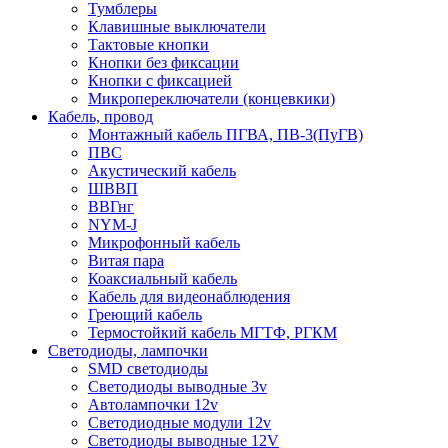
Тумблеры
Клавишные выключатели
Тактовые кнопки
Кнопки без фиксации
Кнопки с фиксацией
Микропереключатели (концевкики)
Кабель, провод
Монтажный кабель ПГВА, ПВ-3(ПуГВ)
ПВС
Акустический кабель
ШВВП
ВВГнг
NYM-J
Микрофонный кабель
Витая пара
Коаксиальный кабель
Кабель для видеонаблюдения
Греющий кабель
Термостойкий кабель МГТФ, РГКМ
Светодиоды, лампочки
SMD светодиоды
Светодиоды выводные 3v
Автолампочки 12v
Светодиодные модули 12v
Светодиоды выводные 12V