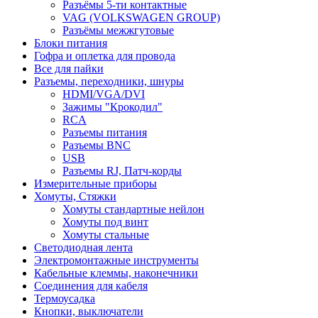
Разъёмы 5-ти контактные
VAG (VOLKSWAGEN GROUP)
Разъёмы межжгутовые
Блоки питания
Гофра и оплетка для провода
Все для пайки
Разъемы, переходники, шнуры
HDMI/VGA/DVI
Зажимы "Крокодил"
RCA
Разъемы питания
Разъемы BNC
USB
Разъемы RJ, Патч-корды
Измерительные приборы
Хомуты, Стяжки
Хомуты стандартные нейлон
Хомуты под винт
Хомуты стальные
Светодиодная лента
Электромонтажные инструменты
Кабельные клеммы, наконечники
Соединения для кабеля
Термоусадка
Кнопки, выключатели