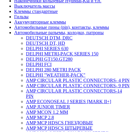
Наконечники кольцевые Hyundai-Kia и т.п.
Выключатель массы
Клеммы стандартные
Гильзы
Аккумуляторные клеммы
Автомобильные пины (pin), контакты, клеммы
Автомобильные разъемы, колодки, патроны
DEUTSCH DTM, DRC
DEUTSCH DT, HD
DELPHI SERIES 630
DELPHI METRI-PACK SERIES 150
DELPHI GT150.GT280
DELPHI FCI
DELPHI 280 METRI PACK
DELPHI "WEATHER-PACK"
AMP CIRCULAR PLASTIC CONNECTORS- 4 PIN
AMP CIRCULAR PLASTIC CONNECTORS- 9 PIN
AMP CIRCULAR PLASTIC CONNECTORS-14
PIN
AMP ECONOSEAL J SERIES [MARK II+]
AMP JUNIOR TIMER
AMP MCON 1.2 MM
AMP MCP 2.8
AMP MCP HDSCS ГНЕЗДОВЫЕ
AMP MCP HDSCS ШТЫРЕВЫЕ