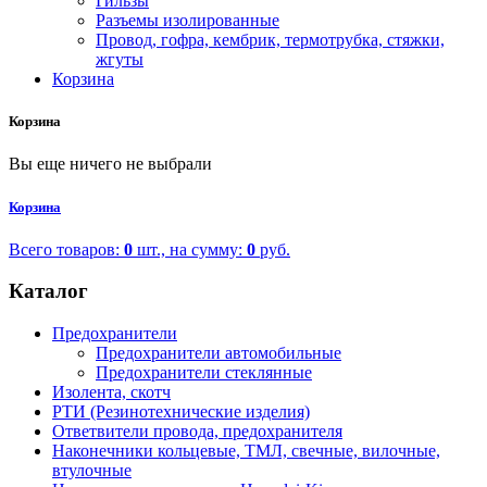
Гильзы
Разъемы изолированные
Провод, гофра, кембрик, термотрубка, стяжки,
жгуты
Корзина
Корзина
Вы еще ничего не выбрали
Корзина
Всего товаров:
0
шт., на сумму:
0
руб.
Каталог
Предохранители
Предохранители автомобильные
Предохранители стеклянные
Изолента, скотч
РТИ (Резинотехнические изделия)
Ответвители провода, предохранителя
Наконечники кольцевые, ТМЛ, свечные, вилочные,
втулочные