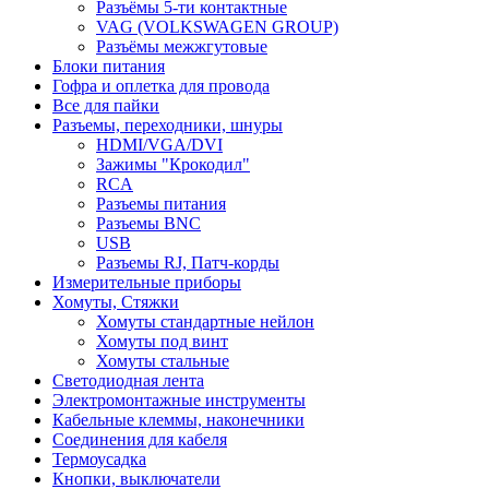
Разъёмы 5-ти контактные
VAG (VOLKSWAGEN GROUP)
Разъёмы межжгутовые
Блоки питания
Гофра и оплетка для провода
Все для пайки
Разъемы, переходники, шнуры
HDMI/VGA/DVI
Зажимы "Крокодил"
RCA
Разъемы питания
Разъемы BNC
USB
Разъемы RJ, Патч-корды
Измерительные приборы
Хомуты, Стяжки
Хомуты стандартные нейлон
Хомуты под винт
Хомуты стальные
Светодиодная лента
Электромонтажные инструменты
Кабельные клеммы, наконечники
Соединения для кабеля
Термоусадка
Кнопки, выключатели