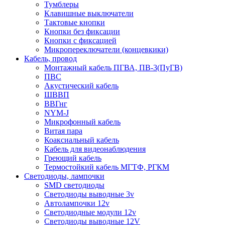
Тумблеры
Клавишные выключатели
Тактовые кнопки
Кнопки без фиксации
Кнопки с фиксацией
Микропереключатели (концевкики)
Кабель, провод
Монтажный кабель ПГВА, ПВ-3(ПуГВ)
ПВС
Акустический кабель
ШВВП
ВВГнг
NYM-J
Микрофонный кабель
Витая пара
Коаксиальный кабель
Кабель для видеонаблюдения
Греющий кабель
Термостойкий кабель МГТФ, РГКМ
Светодиоды, лампочки
SMD светодиоды
Светодиоды выводные 3v
Автолампочки 12v
Светодиодные модули 12v
Светодиоды выводные 12V