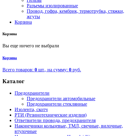
Гильзы
Разъемы изолированные
Провод, гофра, кембрик, термотрубка, стяжки,
жгуты
Корзина
Корзина
Вы еще ничего не выбрали
Корзина
Всего товаров:
0
шт., на сумму:
0
руб.
Каталог
Предохранители
Предохранители автомобильные
Предохранители стеклянные
Изолента, скотч
РТИ (Резинотехнические изделия)
Ответвители провода, предохранителя
Наконечники кольцевые, ТМЛ, свечные, вилочные,
втулочные