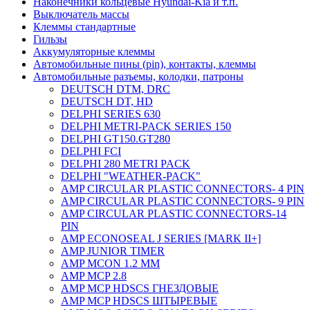
Наконечники кольцевые Hyundai-Kia и т.п.
Выключатель массы
Клеммы стандартные
Гильзы
Аккумуляторные клеммы
Автомобильные пины (pin), контакты, клеммы
Автомобильные разъемы, колодки, патроны
DEUTSCH DTM, DRC
DEUTSCH DT, HD
DELPHI SERIES 630
DELPHI METRI-PACK SERIES 150
DELPHI GT150.GT280
DELPHI FCI
DELPHI 280 METRI PACK
DELPHI "WEATHER-PACK"
AMP CIRCULAR PLASTIC CONNECTORS- 4 PIN
AMP CIRCULAR PLASTIC CONNECTORS- 9 PIN
AMP CIRCULAR PLASTIC CONNECTORS-14
PIN
AMP ECONOSEAL J SERIES [MARK II+]
AMP JUNIOR TIMER
AMP MCON 1.2 MM
AMP MCP 2.8
AMP MCP HDSCS ГНЕЗДОВЫЕ
AMP MCP HDSCS ШТЫРЕВЫЕ