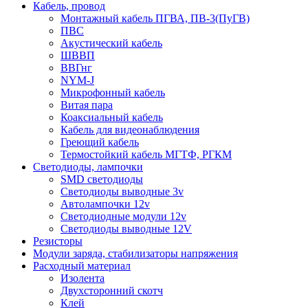
Кабель, провод
Монтажный кабель ПГВА, ПВ-3(ПуГВ)
ПВС
Акустический кабель
ШВВП
ВВГнг
NYM-J
Микрофонный кабель
Витая пара
Коаксиальный кабель
Кабель для видеонаблюдения
Греющий кабель
Термостойкий кабель МГТФ, РГКМ
Светодиоды, лампочки
SMD светодиоды
Светодиоды выводные 3v
Автолампочки 12v
Светодиодные модули 12v
Светодиоды выводные 12V
Резисторы
Модули заряда, стабилизаторы напряжения
Расходный материал
Изолента
Двухсторонний скотч
Клей