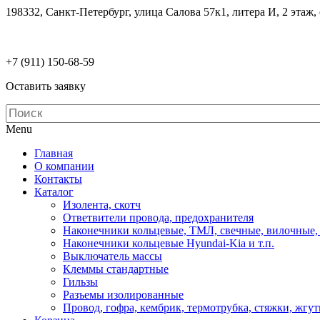
198332, Санкт-Петербург, улица Салова 57к1, литера И, 2 этаж,
electrodetaly@gmail.com
+7 (911)
150-68-59
Оставить заявку
Menu
Главная
О компании
Контакты
Каталог
Изолента, скотч
Ответвители провода, предохранителя
Наконечники кольцевые, ТМЛ, свечные, вилочные,
Наконечники кольцевые Hyundai-Kia и т.п.
Выключатель массы
Клеммы стандартные
Гильзы
Разъемы изолированные
Провод, гофра, кембрик, термотрубка, стяжки, жгу