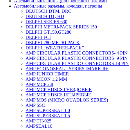
Автомобильные пины (pin), контакты, клеммы
Автомобильные разъемы, колодки, патроны
DEUTSCH DTM, DRC
DEUTSCH DT, HD
DELPHI SERIES 630
DELPHI METRI-PACK SERIES 150
DELPHI GT150.GT280
DELPHI FCI
DELPHI 280 METRI PACK
DELPHI "WEATHER-PACK"
AMP CIRCULAR PLASTIC CONNECTORS- 4 PIN
AMP CIRCULAR PLASTIC CONNECTORS- 9 PIN
AMP CIRCULAR PLASTIC CONNECTORS-14 PIN
AMP ECONOSEAL J SERIES [MARK II+]
AMP JUNIOR TIMER
AMP MCON 1.2 MM
AMP MCP 2.8
AMP MCP HDSCS ГНЕЗДОВЫЕ
AMP MCP HDSCS ШТЫРЕВЫЕ
AMP MQS (MICRO QUADLOK SERIES)
AMP SSC
AMP SUPERSEAL 1.0
AMP SUPERSEAL 1.5
AMP ТН-025
AMPSEAL16