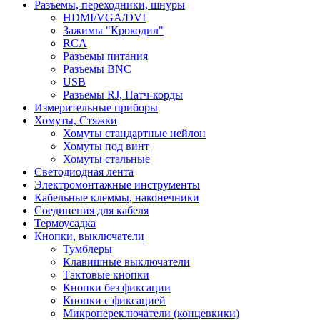
Разъемы, переходники, шнуры
HDMI/VGA/DVI
Зажимы "Крокодил"
RCA
Разъемы питания
Разъемы BNC
USB
Разъемы RJ, Патч-корды
Измерительные приборы
Хомуты, Стяжки
Хомуты стандартные нейлон
Хомуты под винт
Хомуты стальные
Светодиодная лента
Электромонтажные инструменты
Кабельные клеммы, наконечники
Соединения для кабеля
Термоусадка
Кнопки, выключатели
Тумблеры
Клавишные выключатели
Тактовые кнопки
Кнопки без фиксации
Кнопки с фиксацией
Микропереключатели (концевкики)