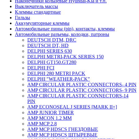
Наконечники кольцевые Hyundai-Kia и т.п.
Выключатель массы
Клеммы стандартные
Гильзы
Аккумуляторные клеммы
Автомобильные пины (pin), контакты, клеммы
Автомобильные разъемы, колодки, патроны
DEUTSCH DTM, DRC
DEUTSCH DT, HD
DELPHI SERIES 630
DELPHI METRI-PACK SERIES 150
DELPHI GT150.GT280
DELPHI FCI
DELPHI 280 METRI PACK
DELPHI "WEATHER-PACK"
AMP CIRCULAR PLASTIC CONNECTORS- 4 PIN
AMP CIRCULAR PLASTIC CONNECTORS- 9 PIN
AMP CIRCULAR PLASTIC CONNECTORS-14
PIN
AMP ECONOSEAL J SERIES [MARK II+]
AMP JUNIOR TIMER
AMP MCON 1.2 MM
AMP MCP 2.8
AMP MCP HDSCS ГНЕЗДОВЫЕ
AMP MCP HDSCS ШТЫРЕВЫЕ