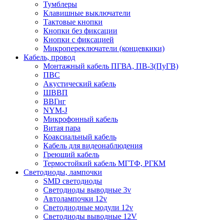
Тумблеры
Клавишные выключатели
Тактовые кнопки
Кнопки без фиксации
Кнопки с фиксацией
Микропереключатели (концевкики)
Кабель, провод
Монтажный кабель ПГВА, ПВ-3(ПуГВ)
ПВС
Акустический кабель
ШВВП
ВВГнг
NYM-J
Микрофонный кабель
Витая пара
Коаксиальный кабель
Кабель для видеонаблюдения
Греющий кабель
Термостойкий кабель МГТФ, РГКМ
Светодиоды, лампочки
SMD светодиоды
Светодиоды выводные 3v
Автолампочки 12v
Светодиодные модули 12v
Светодиоды выводные 12V