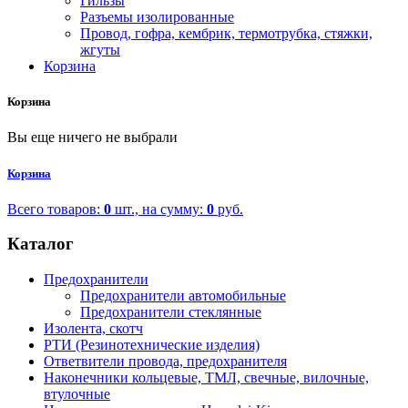
Гильзы
Разъемы изолированные
Провод, гофра, кембрик, термотрубка, стяжки,
жгуты
Корзина
Корзина
Вы еще ничего не выбрали
Корзина
Всего товаров:
0
шт., на сумму:
0
руб.
Каталог
Предохранители
Предохранители автомобильные
Предохранители стеклянные
Изолента, скотч
РТИ (Резинотехнические изделия)
Ответвители провода, предохранителя
Наконечники кольцевые, ТМЛ, свечные, вилочные,
втулочные