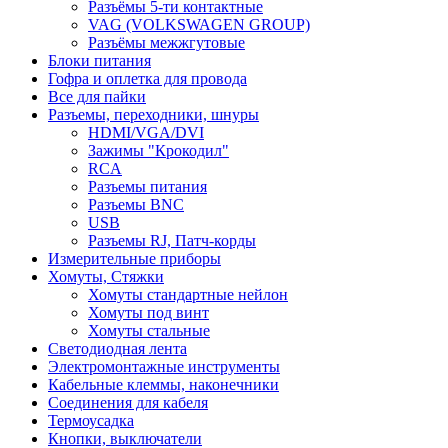
Разъёмы 5-ти контактные
VAG (VOLKSWAGEN GROUP)
Разъёмы межжгутовые
Блоки питания
Гофра и оплетка для провода
Все для пайки
Разъемы, переходники, шнуры
HDMI/VGA/DVI
Зажимы "Крокодил"
RCA
Разъемы питания
Разъемы BNC
USB
Разъемы RJ, Патч-корды
Измерительные приборы
Хомуты, Стяжки
Хомуты стандартные нейлон
Хомуты под винт
Хомуты стальные
Светодиодная лента
Электромонтажные инструменты
Кабельные клеммы, наконечники
Соединения для кабеля
Термоусадка
Кнопки, выключатели