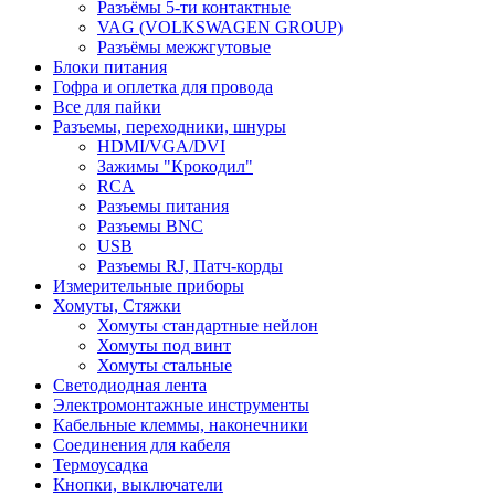
Разъёмы 5-ти контактные
VAG (VOLKSWAGEN GROUP)
Разъёмы межжгутовые
Блоки питания
Гофра и оплетка для провода
Все для пайки
Разъемы, переходники, шнуры
HDMI/VGA/DVI
Зажимы "Крокодил"
RCA
Разъемы питания
Разъемы BNC
USB
Разъемы RJ, Патч-корды
Измерительные приборы
Хомуты, Стяжки
Хомуты стандартные нейлон
Хомуты под винт
Хомуты стальные
Светодиодная лента
Электромонтажные инструменты
Кабельные клеммы, наконечники
Соединения для кабеля
Термоусадка
Кнопки, выключатели