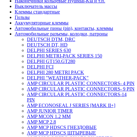
Наконечники кольцевые Hyundai-Kia и т.п.
Выключатель массы
Клеммы стандартные
Гильзы
Аккумуляторные клеммы
Автомобильные пины (pin), контакты, клеммы
Автомобильные разъемы, колодки, патроны
DEUTSCH DTM, DRC
DEUTSCH DT, HD
DELPHI SERIES 630
DELPHI METRI-PACK SERIES 150
DELPHI GT150.GT280
DELPHI FCI
DELPHI 280 METRI PACK
DELPHI "WEATHER-PACK"
AMP CIRCULAR PLASTIC CONNECTORS- 4 PIN
AMP CIRCULAR PLASTIC CONNECTORS- 9 PIN
AMP CIRCULAR PLASTIC CONNECTORS-14
PIN
AMP ECONOSEAL J SERIES [MARK II+]
AMP JUNIOR TIMER
AMP MCON 1.2 MM
AMP MCP 2.8
AMP MCP HDSCS ГНЕЗДОВЫЕ
AMP MCP HDSCS ШТЫРЕВЫЕ