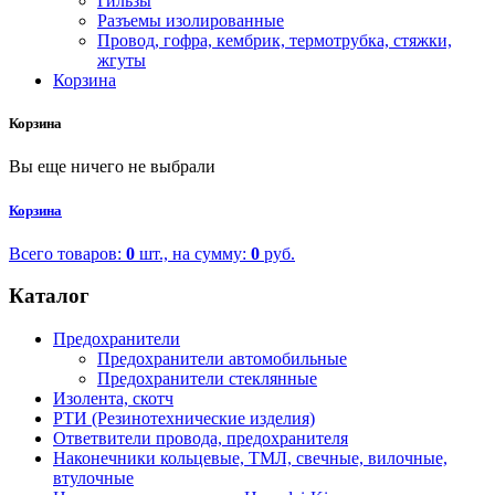
Гильзы
Разъемы изолированные
Провод, гофра, кембрик, термотрубка, стяжки,
жгуты
Корзина
Корзина
Вы еще ничего не выбрали
Корзина
Всего товаров:
0
шт., на сумму:
0
руб.
Каталог
Предохранители
Предохранители автомобильные
Предохранители стеклянные
Изолента, скотч
РТИ (Резинотехнические изделия)
Ответвители провода, предохранителя
Наконечники кольцевые, ТМЛ, свечные, вилочные,
втулочные