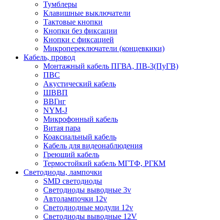
Тумблеры
Клавишные выключатели
Тактовые кнопки
Кнопки без фиксации
Кнопки с фиксацией
Микропереключатели (концевкики)
Кабель, провод
Монтажный кабель ПГВА, ПВ-3(ПуГВ)
ПВС
Акустический кабель
ШВВП
ВВГнг
NYM-J
Микрофонный кабель
Витая пара
Коаксиальный кабель
Кабель для видеонаблюдения
Греющий кабель
Термостойкий кабель МГТФ, РГКМ
Светодиоды, лампочки
SMD светодиоды
Светодиоды выводные 3v
Автолампочки 12v
Светодиодные модули 12v
Светодиоды выводные 12V