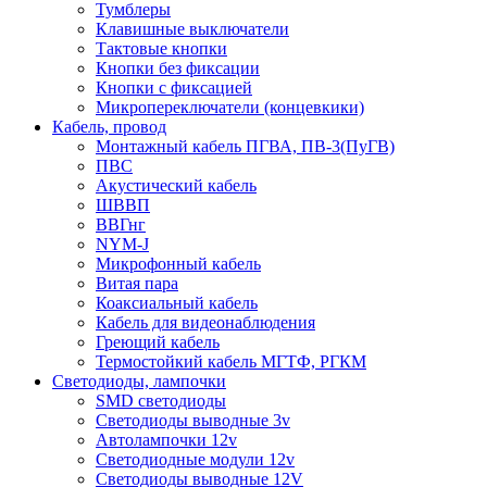
Тумблеры
Клавишные выключатели
Тактовые кнопки
Кнопки без фиксации
Кнопки с фиксацией
Микропереключатели (концевкики)
Кабель, провод
Монтажный кабель ПГВА, ПВ-3(ПуГВ)
ПВС
Акустический кабель
ШВВП
ВВГнг
NYM-J
Микрофонный кабель
Витая пара
Коаксиальный кабель
Кабель для видеонаблюдения
Греющий кабель
Термостойкий кабель МГТФ, РГКМ
Светодиоды, лампочки
SMD светодиоды
Светодиоды выводные 3v
Автолампочки 12v
Светодиодные модули 12v
Светодиоды выводные 12V