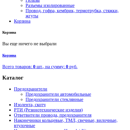
Гильзы
Разъемы изолированные
Провод, гофра, кембрик, термотрубка, стяжки,
жгуты
Корзина
Корзина
Вы еще ничего не выбрали
Корзина
Всего товаров:
0
шт., на сумму:
0
руб.
Каталог
Предохранители
Предохранители автомобильные
Предохранители стеклянные
Изолента, скотч
РТИ (Резинотехнические изделия)
Ответвители провода, предохранителя
Наконечники кольцевые, ТМЛ, свечные, вилочные,
втулочные