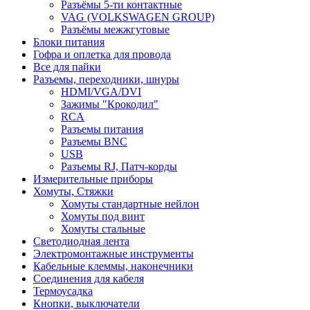
Разъёмы 5-ти контактные
VAG (VOLKSWAGEN GROUP)
Разъёмы межжгутовые
Блоки питания
Гофра и оплетка для провода
Все для пайки
Разъемы, переходники, шнуры
HDMI/VGA/DVI
Зажимы "Крокодил"
RCA
Разъемы питания
Разъемы BNC
USB
Разъемы RJ, Патч-корды
Измерительные приборы
Хомуты, Стяжки
Хомуты стандартные нейлон
Хомуты под винт
Хомуты стальные
Светодиодная лента
Электромонтажные инструменты
Кабельные клеммы, наконечники
Соединения для кабеля
Термоусадка
Кнопки, выключатели