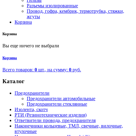
Гильзы
Разъемы изолированные
Провод, гофра, кембрик, термотрубка, стяжки,
жгуты
Корзина
Корзина
Вы еще ничего не выбрали
Корзина
Всего товаров:
0
шт., на сумму:
0
руб.
Каталог
Предохранители
Предохранители автомобильные
Предохранители стеклянные
Изолента, скотч
РТИ (Резинотехнические изделия)
Ответвители провода, предохранителя
Наконечники кольцевые, ТМЛ, свечные, вилочные,
втулочные