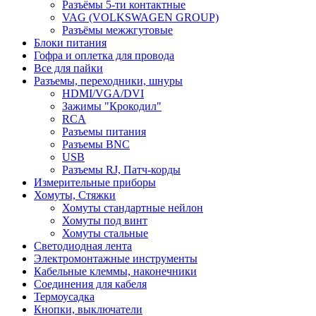
Разъёмы 5-ти контактные
VAG (VOLKSWAGEN GROUP)
Разъёмы межжгутовые
Блоки питания
Гофра и оплетка для провода
Все для пайки
Разъемы, переходники, шнуры
HDMI/VGA/DVI
Зажимы "Крокодил"
RCA
Разъемы питания
Разъемы BNC
USB
Разъемы RJ, Патч-корды
Измерительные приборы
Хомуты, Стяжки
Хомуты стандартные нейлон
Хомуты под винт
Хомуты стальные
Светодиодная лента
Электромонтажные инструменты
Кабельные клеммы, наконечники
Соединения для кабеля
Термоусадка
Кнопки, выключатели