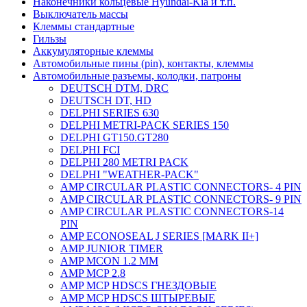
Наконечники кольцевые Hyundai-Kia и т.п.
Выключатель массы
Клеммы стандартные
Гильзы
Аккумуляторные клеммы
Автомобильные пины (pin), контакты, клеммы
Автомобильные разъемы, колодки, патроны
DEUTSCH DTM, DRC
DEUTSCH DT, HD
DELPHI SERIES 630
DELPHI METRI-PACK SERIES 150
DELPHI GT150.GT280
DELPHI FCI
DELPHI 280 METRI PACK
DELPHI "WEATHER-PACK"
AMP CIRCULAR PLASTIC CONNECTORS- 4 PIN
AMP CIRCULAR PLASTIC CONNECTORS- 9 PIN
AMP CIRCULAR PLASTIC CONNECTORS-14
PIN
AMP ECONOSEAL J SERIES [MARK II+]
AMP JUNIOR TIMER
AMP MCON 1.2 MM
AMP MCP 2.8
AMP MCP HDSCS ГНЕЗДОВЫЕ
AMP MCP HDSCS ШТЫРЕВЫЕ