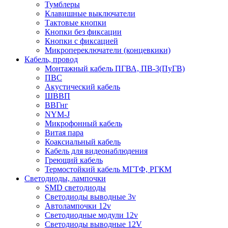
Тумблеры
Клавишные выключатели
Тактовые кнопки
Кнопки без фиксации
Кнопки с фиксацией
Микропереключатели (концевкики)
Кабель, провод
Монтажный кабель ПГВА, ПВ-3(ПуГВ)
ПВС
Акустический кабель
ШВВП
ВВГнг
NYM-J
Микрофонный кабель
Витая пара
Коаксиальный кабель
Кабель для видеонаблюдения
Греющий кабель
Термостойкий кабель МГТФ, РГКМ
Светодиоды, лампочки
SMD светодиоды
Светодиоды выводные 3v
Автолампочки 12v
Светодиодные модули 12v
Светодиоды выводные 12V