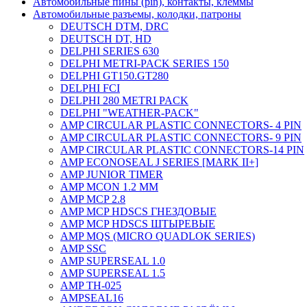
Автомобильные пины (pin), контакты, клеммы
Автомобильные разъемы, колодки, патроны
DEUTSCH DTM, DRC
DEUTSCH DT, HD
DELPHI SERIES 630
DELPHI METRI-PACK SERIES 150
DELPHI GT150.GT280
DELPHI FCI
DELPHI 280 METRI PACK
DELPHI "WEATHER-PACK"
AMP CIRCULAR PLASTIC CONNECTORS- 4 PIN
AMP CIRCULAR PLASTIC CONNECTORS- 9 PIN
AMP CIRCULAR PLASTIC CONNECTORS-14 PIN
AMP ECONOSEAL J SERIES [MARK II+]
AMP JUNIOR TIMER
AMP MCON 1.2 MM
AMP MCP 2.8
AMP MCP HDSCS ГНЕЗДОВЫЕ
AMP MCP HDSCS ШТЫРЕВЫЕ
AMP MQS (MICRO QUADLOK SERIES)
AMP SSC
AMP SUPERSEAL 1.0
AMP SUPERSEAL 1.5
AMP ТН-025
AMPSEAL16