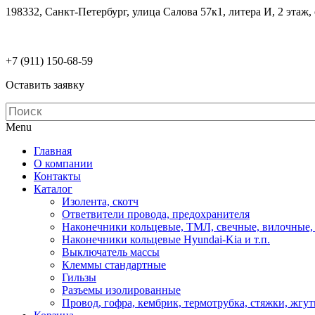
198332, Санкт-Петербург, улица Салова 57к1, литера И, 2 этаж,
electrodetaly@gmail.com
+7 (911)
150-68-59
Оставить заявку
Menu
Главная
О компании
Контакты
Каталог
Изолента, скотч
Ответвители провода, предохранителя
Наконечники кольцевые, ТМЛ, свечные, вилочные,
Наконечники кольцевые Hyundai-Kia и т.п.
Выключатель массы
Клеммы стандартные
Гильзы
Разъемы изолированные
Провод, гофра, кембрик, термотрубка, стяжки, жгу