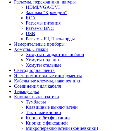
Разъемы, переходники, шнуры
HDMI/VGA/DVI
Зажимы "Крокодил"
RCA
Разъемы питания
Разъемы BNC
USB
Разъемы RJ, Патч-корды
Измерительные приборы
Хомуты, Стяжки
Хомуты стандартные нейлон
Хомуты под винт
Хомуты стальные
Светодиодная лента
Электромонтажные инструменты
Кабельные клеммы, наконечники
Соединения для кабеля
Термоусадка
Кнопки, выключатели
Тумблеры
Клавишные выключатели
Тактовые кнопки
Кнопки без фиксации
Кнопки с фиксацией
Микропереключатели (концевкики)