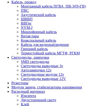
Кабель, провод
Монтажный кабель ПГВА, ПВ-3(ПуГВ)
ПВС
Акустический кабель
ШВВП
ВВГнг
NYM-J
Микрофонный кабель
Витая пара
Коаксиальный кабель
Кабель для видеонаблюдения
Греющий кабель
Термостойкий кабель МГТФ, РГКМ
Светодиоды, лампочки
SMD светодиоды
Светодиоды выводные 3v
Автолампочки 12v
Светодиодные модули 12v
Светодиоды выводные 12V
Резисторы
Модули заряда, стабилизаторы напряжения
Расходный материал
Изолента
Двухсторонний скотч
Клей