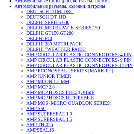
Автомобильные пины (pin), контакты, клеммы
Автомобильные разъемы, колодки, патроны
DEUTSCH DTM, DRC
DEUTSCH DT, HD
DELPHI SERIES 630
DELPHI METRI-PACK SERIES 150
DELPHI GT150.GT280
DELPHI FCI
DELPHI 280 METRI PACK
DELPHI "WEATHER-PACK"
AMP CIRCULAR PLASTIC CONNECTORS- 4 PIN
AMP CIRCULAR PLASTIC CONNECTORS- 9 PIN
AMP CIRCULAR PLASTIC CONNECTORS-14 PIN
AMP ECONOSEAL J SERIES [MARK II+]
AMP JUNIOR TIMER
AMP MCON 1.2 MM
AMP MCP 2.8
AMP MCP HDSCS ГНЕЗДОВЫЕ
AMP MCP HDSCS ШТЫРЕВЫЕ
AMP MQS (MICRO QUADLOK SERIES)
AMP SSC
AMP SUPERSEAL 1.0
AMP SUPERSEAL 1.5
AMP ТН-025
AMPSEAL16