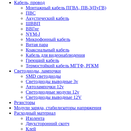
Кабель, провод
Монтажный кабель ПГВА, ПВ-3(ПуГВ)
ПВС
Акустический кабель
ШВВП
ВВГнг
NYM-J
Микрофонный кабель
Витая пара
Коаксиальный кабель
Кабель для видеонаблюдения
Греющий кабель
Термостойкий кабель МГТФ, РГКМ
Светодиоды, лампочки
SMD светодиоды
Светодиоды выводные 3v
Автолампочки 12v
Светодиодные модули 12v
Светодиоды выводные 12V
Резисторы
Модули заряда, стабилизаторы напряжения
Расходный материал
Изолента
Двухсторонний скотч
Клей