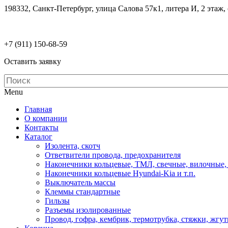
198332, Санкт-Петербург, улица Салова 57к1, литера И, 2 этаж,
electrodetaly@gmail.com
+7 (911)
150-68-59
Оставить заявку
Menu
Главная
О компании
Контакты
Каталог
Изолента, скотч
Ответвители провода, предохранителя
Наконечники кольцевые, ТМЛ, свечные, вилочные,
Наконечники кольцевые Hyundai-Kia и т.п.
Выключатель массы
Клеммы стандартные
Гильзы
Разъемы изолированные
Провод, гофра, кембрик, термотрубка, стяжки, жгу