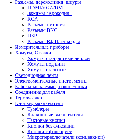
Разъемы, переходники, шнуры
HDMI/VGA/DVI
Зажимы "Крокодил"
RCA
Разъемы питания
Разъемы BNC
USB
Разъемы RJ, Патч-корды
Измерительные приборы
Хомуты, Стяжки
Хомуты стандартные нейлон
Хомуты под винт
Хомуты стальные
Светодиодная лента
Электромонтажные инструменты
Кабельные клеммы, наконечники
Соединения для кабеля
Термоусадка
Кнопки, выключатели
Тумблеры
Клавишные выключатели
Тактовые кнопки
Кнопки без фиксации
Кнопки с фиксацией
Микропереключатели (концевкики)