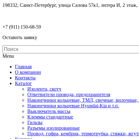
198332, Санкт-Петербург, улица Салова 57к1, литера И, 2 этаж,
electrodetaly@gmail.com
+7 (911)
150-68-59
Оставить заявку
Menu
Главная
О компании
Контакты
Каталог
Изолента, скотч
Ответвители провода, предохранителя
Наконечники кольцевые, ТМЛ, свечные, вилочные,
Наконечники кольцевые Hyundai-Kia и т.п.
Выключатель массы
Клеммы стандартные
Гильзы
Разъемы изолированные
Провод, гофра, кембрик, термотрубка, стяжки, жгу