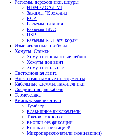
Разъемы, переходники, шнуры
HDMI/VGA/DVI
Зажимы "Крокодил"
RCA
Разъемы питания
Разъемы BNC
USB
Разъемы RJ, Патч-корды
Измерительные приборы
Хомуты, Стяжки
Хомуты стандартные нейлон
Хомуты под винт
Хомуты стальные
Светодиодная лента
Электромонтажные инструменты
Кабельные клеммы, наконечники
Соединения для кабеля
Термоусадка
Кнопки, выключатели
Тумблеры
Клавишные выключатели
Тактовые кнопки
Кнопки без фиксации
Кнопки с фиксацией
Микропереключатели (концевкики)