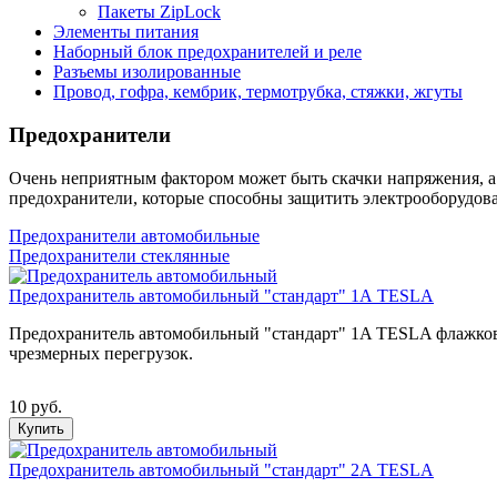
Пакеты ZipLock
Элементы питания
Наборный блок предохранителей и реле
Разъемы изолированные
Провод, гофра, кембрик, термотрубка, стяжки, жгуты
Предохранители
Очень неприятным фактором может быть скачки напряжения, а 
предохранители, которые способны защитить электрооборудов
Предохранители автомобильные
Предохранители стеклянные
Предохранитель автомобильный "стандарт" 1А TESLA
Предохранитель автомобильный "стандарт" 1A TESLA флажковог
чрезмерных перегрузок.
10 руб.
Купить
Предохранитель автомобильный "стандарт" 2А TESLA