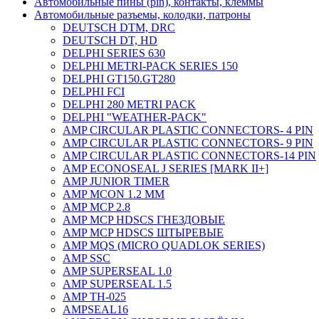
Автомобильные пины (pin), контакты, клеммы
Автомобильные разъемы, колодки, патроны
DEUTSCH DTM, DRC
DEUTSCH DT, HD
DELPHI SERIES 630
DELPHI METRI-PACK SERIES 150
DELPHI GT150.GT280
DELPHI FCI
DELPHI 280 METRI PACK
DELPHI "WEATHER-PACK"
AMP CIRCULAR PLASTIC CONNECTORS- 4 PIN
AMP CIRCULAR PLASTIC CONNECTORS- 9 PIN
AMP CIRCULAR PLASTIC CONNECTORS-14 PIN
AMP ECONOSEAL J SERIES [MARK II+]
AMP JUNIOR TIMER
AMP MCON 1.2 MM
AMP MCP 2.8
AMP MCP HDSCS ГНЕЗДОВЫЕ
AMP MCP HDSCS ШТЫРЕВЫЕ
AMP MQS (MICRO QUADLOK SERIES)
AMP SSC
AMP SUPERSEAL 1.0
AMP SUPERSEAL 1.5
AMP ТН-025
AMPSEAL16