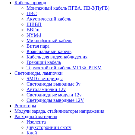
Кабель, провод
Монтажный кабель ПГВА, ПВ-3(ПуГВ)
ПВС
Акустический кабель
ШВВП
ВВГнг
NYM-J
Микрофонный кабель
Витая пара
Коаксиальный кабель
Кабель для видеонаблюдения
Греющий кабель
Термостойкий кабель МГТФ, РГКМ
Светодиоды, лампочки
SMD светодиоды
Светодиоды выводные 3v
Автолампочки 12v
Светодиодные модули 12v
Светодиоды выводные 12V
Резисторы
Модули заряда, стабилизаторы напряжения
Расходный материал
Изолента
Двухсторонний скотч
Клей