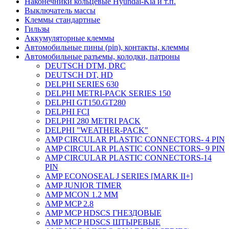
Наконечники кольцевые Hyundai-Kia и т.п.
Выключатель массы
Клеммы стандартные
Гильзы
Аккумуляторные клеммы
Автомобильные пины (pin), контакты, клеммы
Автомобильные разъемы, колодки, патроны
DEUTSCH DTM, DRC
DEUTSCH DT, HD
DELPHI SERIES 630
DELPHI METRI-PACK SERIES 150
DELPHI GT150.GT280
DELPHI FCI
DELPHI 280 METRI PACK
DELPHI "WEATHER-PACK"
AMP CIRCULAR PLASTIC CONNECTORS- 4 PIN
AMP CIRCULAR PLASTIC CONNECTORS- 9 PIN
AMP CIRCULAR PLASTIC CONNECTORS-14
PIN
AMP ECONOSEAL J SERIES [MARK II+]
AMP JUNIOR TIMER
AMP MCON 1.2 MM
AMP MCP 2.8
AMP MCP HDSCS ГНЕЗДОВЫЕ
AMP MCP HDSCS ШТЫРЕВЫЕ