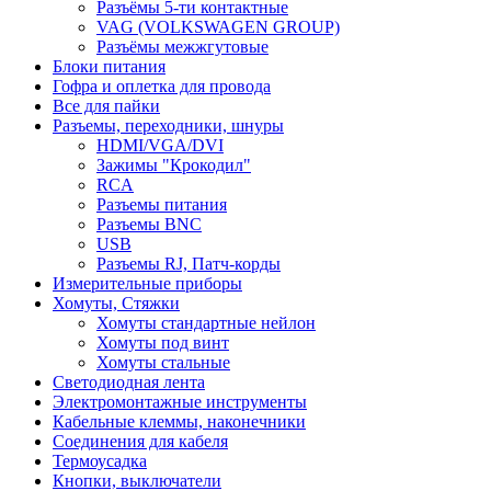
Разъёмы 5-ти контактные
VAG (VOLKSWAGEN GROUP)
Разъёмы межжгутовые
Блоки питания
Гофра и оплетка для провода
Все для пайки
Разъемы, переходники, шнуры
HDMI/VGA/DVI
Зажимы "Крокодил"
RCA
Разъемы питания
Разъемы BNC
USB
Разъемы RJ, Патч-корды
Измерительные приборы
Хомуты, Стяжки
Хомуты стандартные нейлон
Хомуты под винт
Хомуты стальные
Светодиодная лента
Электромонтажные инструменты
Кабельные клеммы, наконечники
Соединения для кабеля
Термоусадка
Кнопки, выключатели