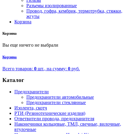
Гильзы
Разъемы изолированные
Провод, гофра, кембрик, термотрубка, стяжки,
жгуты
Корзина
Корзина
Вы еще ничего не выбрали
Корзина
Всего товаров:
0
шт., на сумму:
0
руб.
Каталог
Предохранители
Предохранители автомобильные
Предохранители стеклянные
Изолента, скотч
РТИ (Резинотехнические изделия)
Ответвители провода, предохранителя
Наконечники кольцевые, ТМЛ, свечные, вилочные,
втулочные