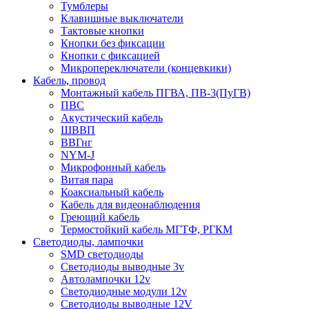
Тумблеры
Клавишные выключатели
Тактовые кнопки
Кнопки без фиксации
Кнопки с фиксацией
Микропереключатели (концевкики)
Кабель, провод
Монтажный кабель ПГВА, ПВ-3(ПуГВ)
ПВС
Акустический кабель
ШВВП
ВВГнг
NYM-J
Микрофонный кабель
Витая пара
Коаксиальный кабель
Кабель для видеонаблюдения
Греющий кабель
Термостойкий кабель МГТФ, РГКМ
Светодиоды, лампочки
SMD светодиоды
Светодиоды выводные 3v
Автолампочки 12v
Светодиодные модули 12v
Светодиоды выводные 12V