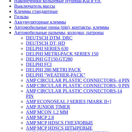
Наконечники кольцевые Hyundai-Kia и т.п.
Выключатель массы
Клеммы стандартные
Гильзы
Аккумуляторные клеммы
Автомобильные пины (pin), контакты, клеммы
Автомобильные разъемы, колодки, патроны
DEUTSCH DTM, DRC
DEUTSCH DT, HD
DELPHI SERIES 630
DELPHI METRI-PACK SERIES 150
DELPHI GT150.GT280
DELPHI FCI
DELPHI 280 METRI PACK
DELPHI "WEATHER-PACK"
AMP CIRCULAR PLASTIC CONNECTORS- 4 PIN
AMP CIRCULAR PLASTIC CONNECTORS- 9 PIN
AMP CIRCULAR PLASTIC CONNECTORS-14
PIN
AMP ECONOSEAL J SERIES [MARK II+]
AMP JUNIOR TIMER
AMP MCON 1.2 MM
AMP MCP 2.8
AMP MCP HDSCS ГНЕЗДОВЫЕ
AMP MCP HDSCS ШТЫРЕВЫЕ