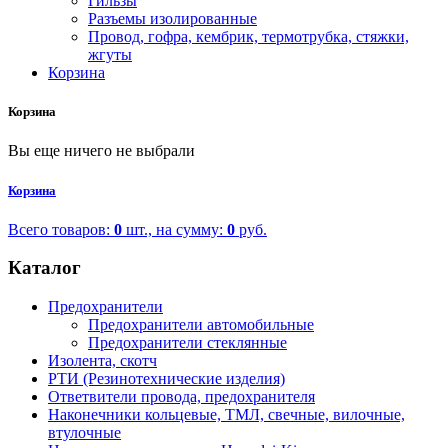
Гильзы
Разъемы изолированные
Провод, гофра, кембрик, термотрубка, стяжки,
жгуты
Корзина
Корзина
Вы еще ничего не выбрали
Корзина
Всего товаров:
0
шт., на сумму:
0
руб.
Каталог
Предохранители
Предохранители автомобильные
Предохранители стеклянные
Изолента, скотч
РТИ (Резинотехнические изделия)
Ответвители провода, предохранителя
Наконечники кольцевые, ТМЛ, свечные, вилочные,
втулочные