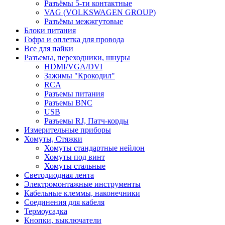
Разъёмы 5-ти контактные
VAG (VOLKSWAGEN GROUP)
Разъёмы межжгутовые
Блоки питания
Гофра и оплетка для провода
Все для пайки
Разъемы, переходники, шнуры
HDMI/VGA/DVI
Зажимы "Крокодил"
RCA
Разъемы питания
Разъемы BNC
USB
Разъемы RJ, Патч-корды
Измерительные приборы
Хомуты, Стяжки
Хомуты стандартные нейлон
Хомуты под винт
Хомуты стальные
Светодиодная лента
Электромонтажные инструменты
Кабельные клеммы, наконечники
Соединения для кабеля
Термоусадка
Кнопки, выключатели