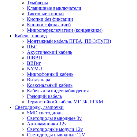
Тумблеры
Клавишные выключатели
Тактовые кнопки
Кнопки без фиксации
Кнопки с фиксацией
Микропереключатели (концевкики)
Кабель, провод
Монтажный кабель ПГВА, ПВ-3(ПуГВ)
ПВС
Акустический кабель
ШВВП
ВВГнг
NYM-J
Микрофонный кабель
Витая пара
Коаксиальный кабель
Кабель для видеонаблюдения
Греющий кабель
Термостойкий кабель МГТФ, РГКМ
Светодиоды, лампочки
SMD светодиоды
Светодиоды выводные 3v
Автолампочки 12v
Светодиодные модули 12v
Светодиоды выводные 12V