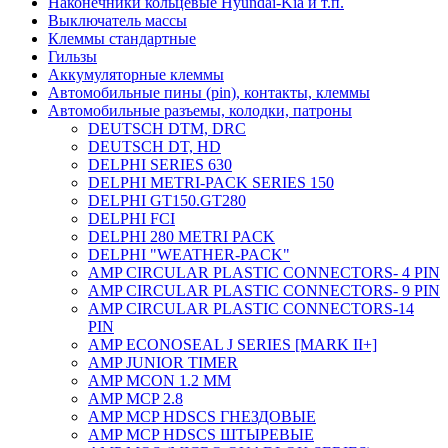
Наконечники кольцевые Hyundai-Kia и т.п.
Выключатель массы
Клеммы стандартные
Гильзы
Аккумуляторные клеммы
Автомобильные пины (pin), контакты, клеммы
Автомобильные разъемы, колодки, патроны
DEUTSCH DTM, DRC
DEUTSCH DT, HD
DELPHI SERIES 630
DELPHI METRI-PACK SERIES 150
DELPHI GT150.GT280
DELPHI FCI
DELPHI 280 METRI PACK
DELPHI "WEATHER-PACK"
AMP CIRCULAR PLASTIC CONNECTORS- 4 PIN
AMP CIRCULAR PLASTIC CONNECTORS- 9 PIN
AMP CIRCULAR PLASTIC CONNECTORS-14
PIN
AMP ECONOSEAL J SERIES [MARK II+]
AMP JUNIOR TIMER
AMP MCON 1.2 MM
AMP MCP 2.8
AMP MCP HDSCS ГНЕЗДОВЫЕ
AMP MCP HDSCS ШТЫРЕВЫЕ