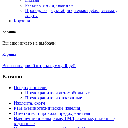
Гильзы
Разъемы изолированные
Провод, гофра, кембрик, термотрубка, стяжки,
жгуты
Корзина
Корзина
Вы еще ничего не выбрали
Корзина
Всего товаров:
0
шт., на сумму:
0
руб.
Каталог
Предохранители
Предохранители автомобильные
Предохранители стеклянные
Изолента, скотч
РТИ (Резинотехнические изделия)
Ответвители провода, предохранителя
Наконечники кольцевые, ТМЛ, свечные, вилочные,
втулочные