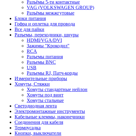
Разъёмы 5-ти контактные
VAG (VOLKSWAGEN GROUP)
Разъёмы межжгутовые
Блоки питания
Гофра и оплетка для провода
Все для пайки
Разъемы, переходники, шнуры
HDMI/VGA/DVI
Зажимы "Крокодил"
RCA
Разъемы питания
Разъемы BNC
USB
Разъемы RJ, Патч-корды
Измерительные приборы
Хомуты, Стяжки
Хомуты стандартные нейлон
Хомуты под винт
Хомуты стальные
Светодиодная лента
Электромонтажные инструменты
Кабельные клеммы, наконечники
Соединения для кабеля
Термоусадка
Кнопки, выключатели