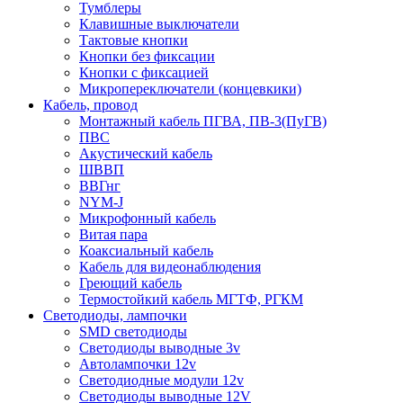
Тумблеры
Клавишные выключатели
Тактовые кнопки
Кнопки без фиксации
Кнопки с фиксацией
Микропереключатели (концевкики)
Кабель, провод
Монтажный кабель ПГВА, ПВ-3(ПуГВ)
ПВС
Акустический кабель
ШВВП
ВВГнг
NYM-J
Микрофонный кабель
Витая пара
Коаксиальный кабель
Кабель для видеонаблюдения
Греющий кабель
Термостойкий кабель МГТФ, РГКМ
Светодиоды, лампочки
SMD светодиоды
Светодиоды выводные 3v
Автолампочки 12v
Светодиодные модули 12v
Светодиоды выводные 12V