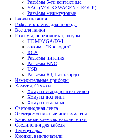
Разъёмы 5-ти контактные
VAG (VOLKSWAGEN GROUP)
Разъёмы межжгутовые
Блоки питания
Гофра и оплетка для провода
Все для пайки
Разъемы, переходники, шнуры
HDMI/VGA/DVI
Зажимы "Крокодил"
RCA
Разъемы питания
Разъемы BNC
USB
Разъемы RJ, Патч-корды
Измерительные приборы
Хомуты, Стяжки
Хомуты стандартные нейлон
Хомуты под винт
Хомуты стальные
Светодиодная лента
Электромонтажные инструменты
Кабельные клеммы, наконечники
Соединения для кабеля
Термоусадка
Кнопки, выключатели