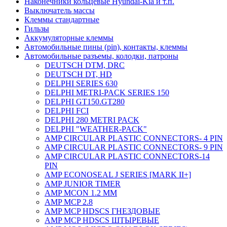
Наконечники кольцевые Hyundai-Kia и т.п.
Выключатель массы
Клеммы стандартные
Гильзы
Аккумуляторные клеммы
Автомобильные пины (pin), контакты, клеммы
Автомобильные разъемы, колодки, патроны
DEUTSCH DTM, DRC
DEUTSCH DT, HD
DELPHI SERIES 630
DELPHI METRI-PACK SERIES 150
DELPHI GT150.GT280
DELPHI FCI
DELPHI 280 METRI PACK
DELPHI "WEATHER-PACK"
AMP CIRCULAR PLASTIC CONNECTORS- 4 PIN
AMP CIRCULAR PLASTIC CONNECTORS- 9 PIN
AMP CIRCULAR PLASTIC CONNECTORS-14
PIN
AMP ECONOSEAL J SERIES [MARK II+]
AMP JUNIOR TIMER
AMP MCON 1.2 MM
AMP MCP 2.8
AMP MCP HDSCS ГНЕЗДОВЫЕ
AMP MCP HDSCS ШТЫРЕВЫЕ