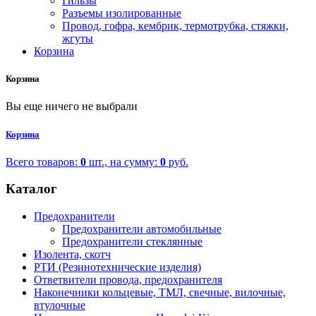
Гильзы
Разъемы изолированные
Провод, гофра, кембрик, термотрубка, стяжки,
жгуты
Корзина
Корзина
Вы еще ничего не выбрали
Корзина
Всего товаров:
0
шт., на сумму:
0
руб.
Каталог
Предохранители
Предохранители автомобильные
Предохранители стеклянные
Изолента, скотч
РТИ (Резинотехнические изделия)
Ответвители провода, предохранителя
Наконечники кольцевые, ТМЛ, свечные, вилочные,
втулочные