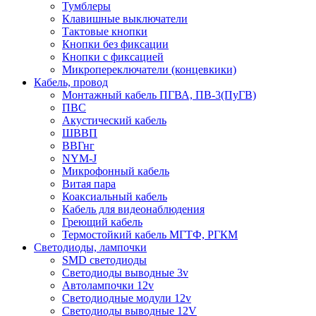
Тумблеры
Клавишные выключатели
Тактовые кнопки
Кнопки без фиксации
Кнопки с фиксацией
Микропереключатели (концевкики)
Кабель, провод
Монтажный кабель ПГВА, ПВ-3(ПуГВ)
ПВС
Акустический кабель
ШВВП
ВВГнг
NYM-J
Микрофонный кабель
Витая пара
Коаксиальный кабель
Кабель для видеонаблюдения
Греющий кабель
Термостойкий кабель МГТФ, РГКМ
Светодиоды, лампочки
SMD светодиоды
Светодиоды выводные 3v
Автолампочки 12v
Светодиодные модули 12v
Светодиоды выводные 12V