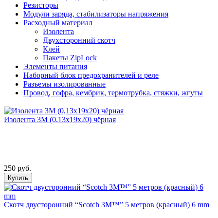
Резисторы
Модули заряда, стабилизаторы напряжения
Расходный материал
Изолента
Двухсторонний скотч
Клей
Пакеты ZipLock
Элементы питания
Наборный блок предохранителей и реле
Разъемы изолированные
Провод, гофра, кембрик, термотрубка, стяжки, жгуты
Изолента 3М (0,13х19х20) чёрная
250 руб.
Купить
Скотч двусторонний “Scotch 3М™” 5 метров (красный) 6 mm