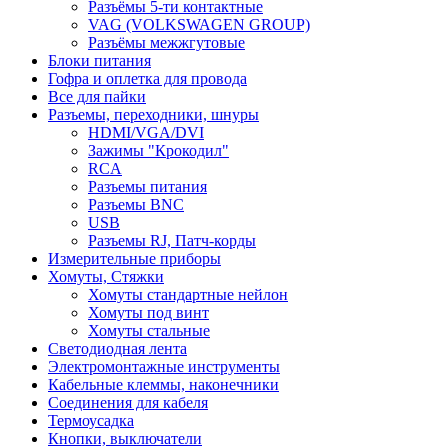
Разъёмы 5-ти контактные
VAG (VOLKSWAGEN GROUP)
Разъёмы межжгутовые
Блоки питания
Гофра и оплетка для провода
Все для пайки
Разъемы, переходники, шнуры
HDMI/VGA/DVI
Зажимы "Крокодил"
RCA
Разъемы питания
Разъемы BNC
USB
Разъемы RJ, Патч-корды
Измерительные приборы
Хомуты, Стяжки
Хомуты стандартные нейлон
Хомуты под винт
Хомуты стальные
Светодиодная лента
Электромонтажные инструменты
Кабельные клеммы, наконечники
Соединения для кабеля
Термоусадка
Кнопки, выключатели