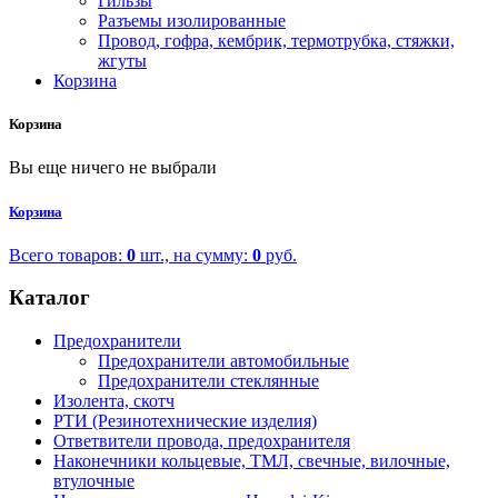
Гильзы
Разъемы изолированные
Провод, гофра, кембрик, термотрубка, стяжки,
жгуты
Корзина
Корзина
Вы еще ничего не выбрали
Корзина
Всего товаров:
0
шт., на сумму:
0
руб.
Каталог
Предохранители
Предохранители автомобильные
Предохранители стеклянные
Изолента, скотч
РТИ (Резинотехнические изделия)
Ответвители провода, предохранителя
Наконечники кольцевые, ТМЛ, свечные, вилочные,
втулочные