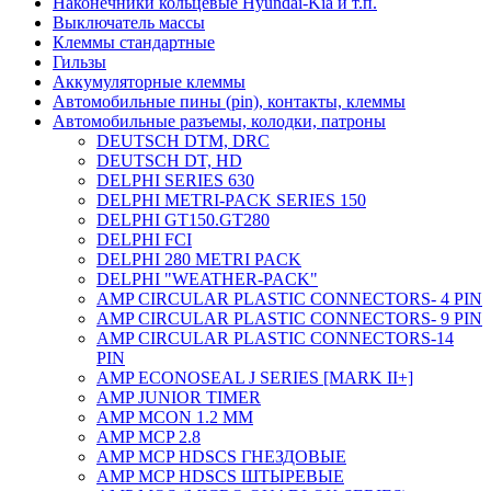
Наконечники кольцевые Hyundai-Kia и т.п.
Выключатель массы
Клеммы стандартные
Гильзы
Аккумуляторные клеммы
Автомобильные пины (pin), контакты, клеммы
Автомобильные разъемы, колодки, патроны
DEUTSCH DTM, DRC
DEUTSCH DT, HD
DELPHI SERIES 630
DELPHI METRI-PACK SERIES 150
DELPHI GT150.GT280
DELPHI FCI
DELPHI 280 METRI PACK
DELPHI "WEATHER-PACK"
AMP CIRCULAR PLASTIC CONNECTORS- 4 PIN
AMP CIRCULAR PLASTIC CONNECTORS- 9 PIN
AMP CIRCULAR PLASTIC CONNECTORS-14
PIN
AMP ECONOSEAL J SERIES [MARK II+]
AMP JUNIOR TIMER
AMP MCON 1.2 MM
AMP MCP 2.8
AMP MCP HDSCS ГНЕЗДОВЫЕ
AMP MCP HDSCS ШТЫРЕВЫЕ