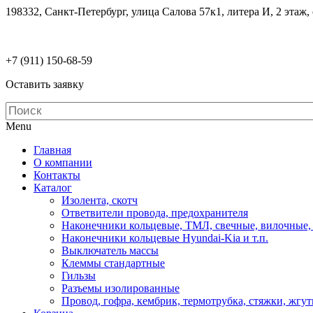
198332, Санкт-Петербург, улица Салова 57к1, литера И, 2 этаж,
electrodetaly@gmail.com
+7 (911)
150-68-59
Оставить заявку
Menu
Главная
О компании
Контакты
Каталог
Изолента, скотч
Ответвители провода, предохранителя
Наконечники кольцевые, ТМЛ, свечные, вилочные,
Наконечники кольцевые Hyundai-Kia и т.п.
Выключатель массы
Клеммы стандартные
Гильзы
Разъемы изолированные
Провод, гофра, кембрик, термотрубка, стяжки, жгу