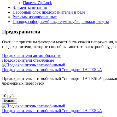
Пакеты ZipLock
Элементы питания
Наборный блок предохранителей и реле
Разъемы изолированные
Провод, гофра, кембрик, термотрубка, стяжки, жгуты
Предохранители
Очень неприятным фактором может быть скачки напряжения, а 
предохранители, которые способны защитить электрооборудов
Предохранители автомобильные
Предохранители стеклянные
Предохранитель автомобильный "стандарт" 1А TESLA
Предохранитель автомобильный "стандарт" 1A TESLA флажковог
чрезмерных перегрузок.
10 руб.
Купить
Предохранитель автомобильный "стандарт" 2А TESLA