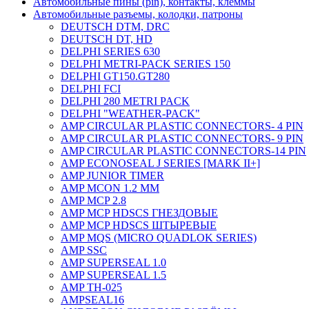
Автомобильные пины (pin), контакты, клеммы
Автомобильные разъемы, колодки, патроны
DEUTSCH DTM, DRC
DEUTSCH DT, HD
DELPHI SERIES 630
DELPHI METRI-PACK SERIES 150
DELPHI GT150.GT280
DELPHI FCI
DELPHI 280 METRI PACK
DELPHI "WEATHER-PACK"
AMP CIRCULAR PLASTIC CONNECTORS- 4 PIN
AMP CIRCULAR PLASTIC CONNECTORS- 9 PIN
AMP CIRCULAR PLASTIC CONNECTORS-14 PIN
AMP ECONOSEAL J SERIES [MARK II+]
AMP JUNIOR TIMER
AMP MCON 1.2 MM
AMP MCP 2.8
AMP MCP HDSCS ГНЕЗДОВЫЕ
AMP MCP HDSCS ШТЫРЕВЫЕ
AMP MQS (MICRO QUADLOK SERIES)
AMP SSC
AMP SUPERSEAL 1.0
AMP SUPERSEAL 1.5
AMP ТН-025
AMPSEAL16