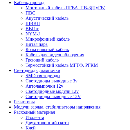
Кабель, провод
Монтажный кабель ПГВА, ПВ-3(ПуГВ)
ПВС
Акустический кабель
ШВВП
ВВГнг
NYM-J
Микрофонный кабель
Витая пара
Коаксиальный кабель
Кабель для видеонаблюдения
Греющий кабель
Термостойкий кабель МГТФ, РГКМ
Светодиоды, лампочки
SMD светодиоды
Светодиоды выводные 3v
Автолампочки 12v
Светодиодные модули 12v
Светодиоды выводные 12V
Резисторы
Модули заряда, стабилизаторы напряжения
Расходный материал
Изолента
Двухсторонний скотч
Клей