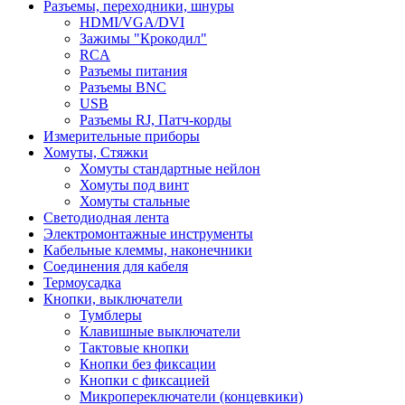
Разъемы, переходники, шнуры
HDMI/VGA/DVI
Зажимы "Крокодил"
RCA
Разъемы питания
Разъемы BNC
USB
Разъемы RJ, Патч-корды
Измерительные приборы
Хомуты, Стяжки
Хомуты стандартные нейлон
Хомуты под винт
Хомуты стальные
Светодиодная лента
Электромонтажные инструменты
Кабельные клеммы, наконечники
Соединения для кабеля
Термоусадка
Кнопки, выключатели
Тумблеры
Клавишные выключатели
Тактовые кнопки
Кнопки без фиксации
Кнопки с фиксацией
Микропереключатели (концевкики)